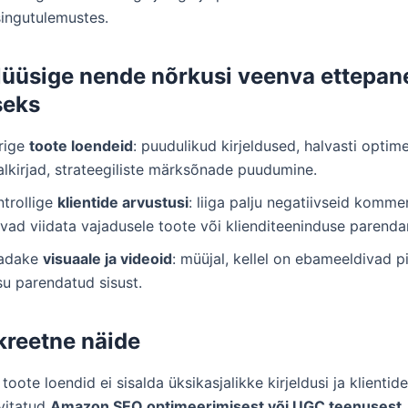
singutulemustes.
lüüsige nende nõrkusi veenva ettepan
seks
rige
toote loendeid
: puudulikud kirjeldused, halvasti optim
alkirjad, strateegiliste märksõnade puudumine.
ntrollige
klientide arvustusi
: liiga palju negatiivseid komme
ivad viidata vajadusele toote või klienditeeninduse parenda
adake
visuaale ja videoid
: müüjal, kellel on ebameeldivad pi
su parendatud sisust.
kreetne näide
 toote loendid ei sisalda üksikasjalikke kirjeldusi ja klientide
uvitatud
Amazon SEO optimeerimisest või UGC teenusest