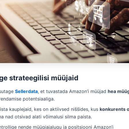
ige strateegilisi müüjaid
sutage
Sellerdata
, et tuvastada Amazon’i müüjad
hea müü
rendamise potentsiaaliga.
ista kauplejaid, kes on aktiivsed niššides, kus
konkurents 
a nad otsivad alati võimalusi silma paista.
ntrollige nende müügiajalugu ja positsiooni Amazon’i