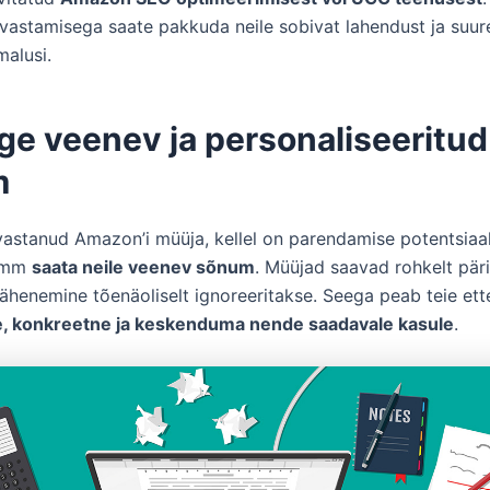
vastamisega saate pakkuda neile sobivat lahendust ja su
alusi.
ge veenev ja personaliseeritud
m
uvastanud Amazon’i müüja, kellel on parendamise potentsiaal
samm
saata neile veenev sõnum
. Müüjad saavad rohkelt päri
 lähenemine tõenäoliselt ignoreeritakse. Seega peab teie et
e, konkreetne ja keskenduma nende saadavale kasule
.