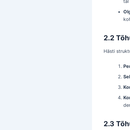
ta
Ol
ko
2.2 Tõh
Hästi struk
Pe
Se
Ko
Ko
de
2.3 Tõh