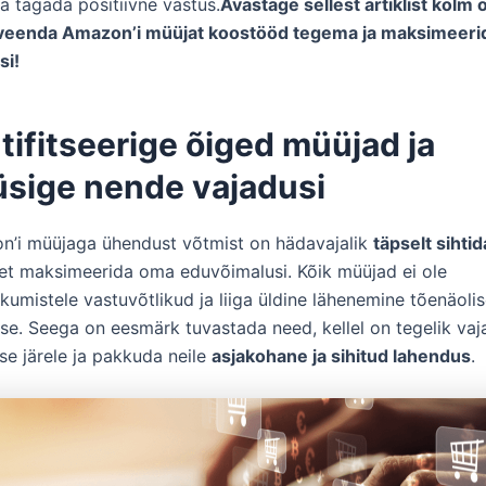
a tagada positiivne vastus.
Avastage sellest artiklist kolm o
veenda Amazon’i müüjat koostööd tegema ja maksimeeri
si!
ntifitseerige õiged müüjad ja
üsige nende vajadusi
’i müüjaga ühendust võtmist on hädavajalik
täpselt sihti
 et maksimeerida oma eduvõimalusi. Kõik müüjad ei ole
umistele vastuvõtlikud ja liiga üldine lähenemine tõenäolis
kse. Seega on eesmärk tuvastada need, kellel on tegelik va
se järele ja pakkuda neile
asjakohane ja sihitud lahendus
.