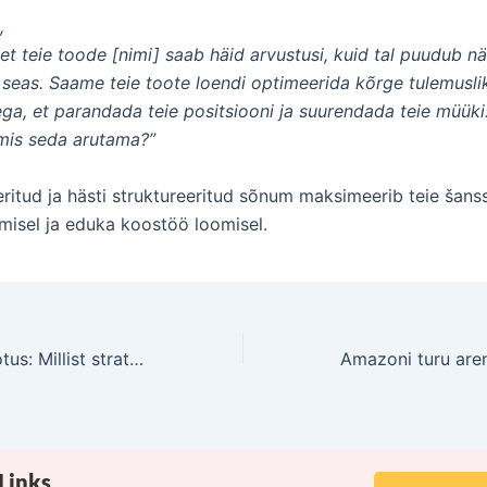
,
et teie toode [nimi] saab häid arvustusi, kuid tal puudub n
 seas. Saame teie toote loendi optimeerida kõrge tulemusl
a, et parandada teie positsiooni ja suurendada teie müüki
lmis seda arutama?”
ritud ja hästi struktureeritud sõnum maksimeerib teie šanss
misel ja eduka koostöö loomisel.
UGC, mõju ja seotus: Millist strateegiat eelistada Amazon müüjatega?
Links