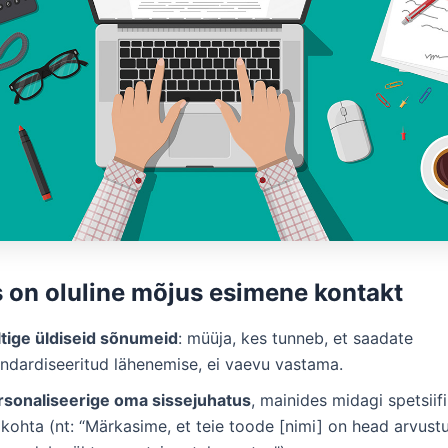
s on oluline mõjus esimene kontakt
ltige üldiseid sõnumeid
: müüja, kes tunneb, et saadate
andardiseeritud lähenemise, ei vaevu vastama.
rsonaliseerige oma sissejuhatus
, mainides midagi spetsiifi
 kohta (nt: “Märkasime, et teie toode [nimi] on head arvust