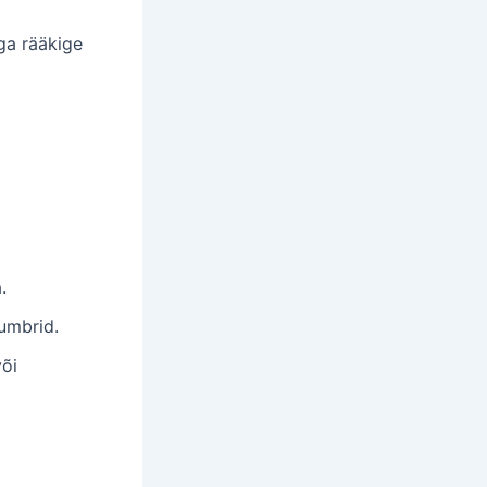
ga rääkige
.
umbrid.
või