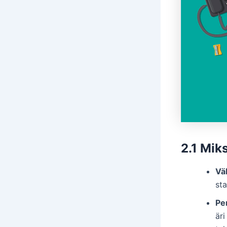
2.1 Mik
Vä
st
Pe
äri