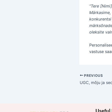
“Tere [Nimi]
Märkasime, 
konkurentsi
märksõnadeg
oleksite va
Personalisee
vastuse saa
PREVIOUS
Useful 