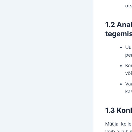
ot
1.2 Ana
tegemi
Uu
pe
Ko
võ
Va
ka
1.3 Kon
Müüja, kelle
võib olla h