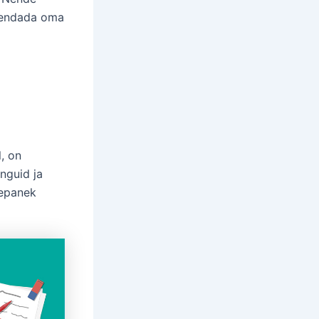
urendada oma
, on
nguid ja
tepanek