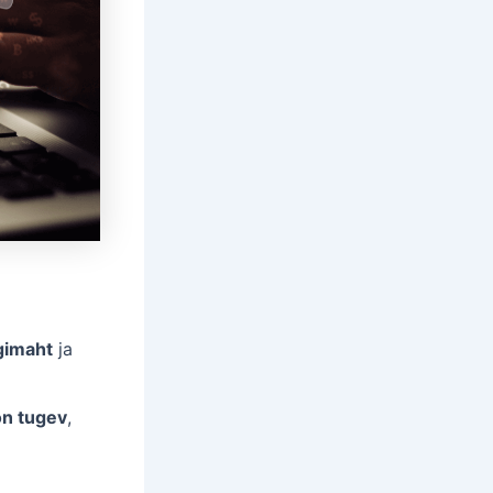
gimaht
ja
on tugev
,