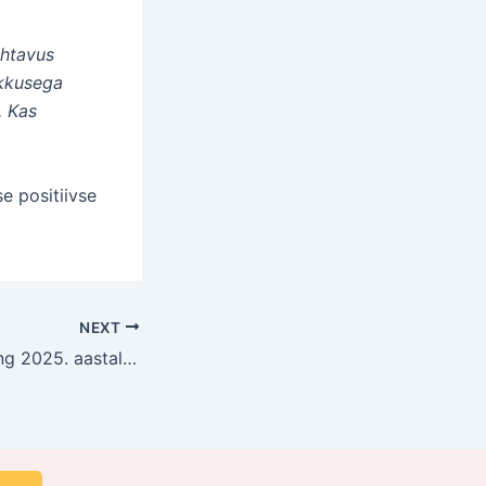
ähtavus
ikkusega
. Kas
e positiivse
NEXT
Amazoni turu areng 2025. aastal: Miks andmed muutuvad hädavajalikuks?