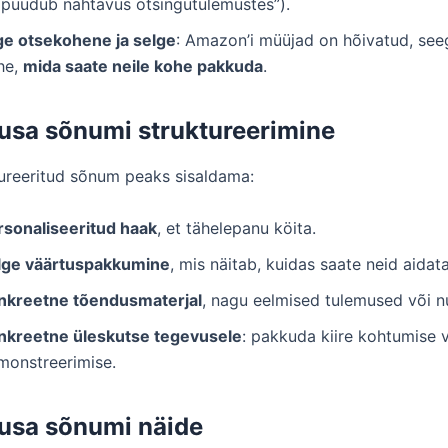
l puudub nähtavus otsingutulemustes”).
ge otsekohene ja selge
: Amazon’i müüjad on hõivatud, see
he,
mida saate neile kohe pakkuda
.
usa sõnumi struktureerimine
tureeritud sõnum peaks sisaldama:
rsonaliseeritud haak
, et tähelepanu köita.
lge väärtuspakkumine
, mis näitab, kuidas saate neid aidata
nkreetne tõendusmaterjal
, nagu eelmised tulemused või n
nkreetne üleskutse tegevusele
: pakkuda kiire kohtumise 
monstreerimise.
usa sõnumi näide