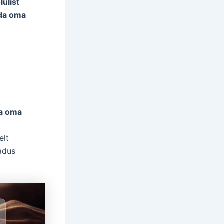
lulist
da oma
da oma
elt
jadus