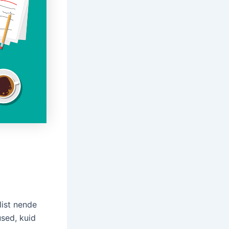
list nende
used, kuid