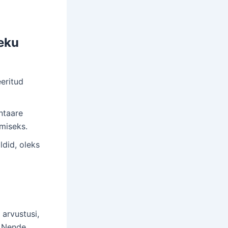
eku
eeritud
ntaare
miseks.
ldid, oleks
 arvustusi,
. Nende