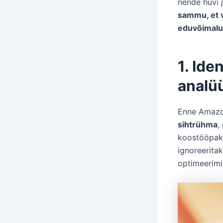
nende huvi j
sammu, et 
eduvõimalu
1. Ide
analü
Enne Amazon
sihtrühma
,
koostööpakk
ignoreerita
optimeerimi