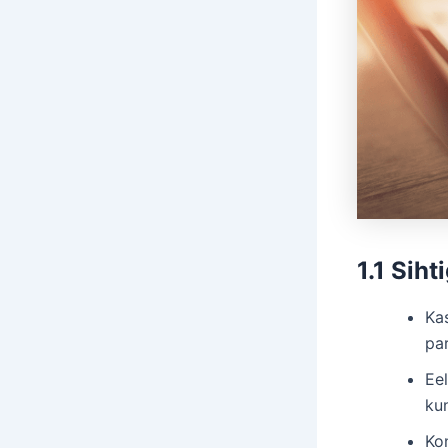
1.1 Siht
Ka
pa
Eel
kun
Ko