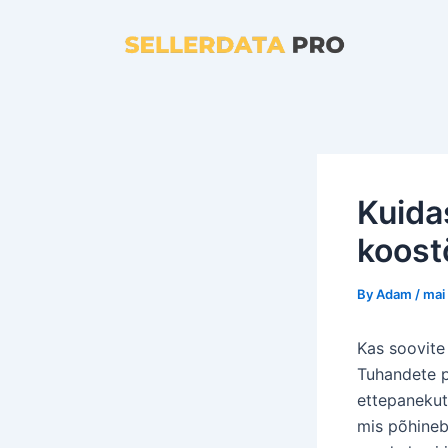
Skip
to
content
Kuida
koost
By
Adam
/
mai
Kas soovite
Tuhandete p
ettepanekut
mis põhineb 