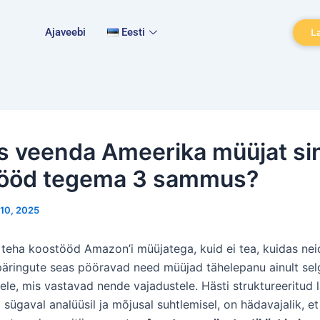
Ajaveebi
Eesti
L
s veenda Ameerika müüjat si
ööd tegema 3 sammus?
 10, 2025
 teha koostööd Amazon’i müüjatega, kuid ei tea, kuidas ne
äringute seas pööravad need müüjad tähelepanu ainult sel
ele, mis vastavad nende vajadustele. Hästi struktureeritud 
sügaval analüüsil ja mõjusal suhtlemisel, on hädavajalik, e