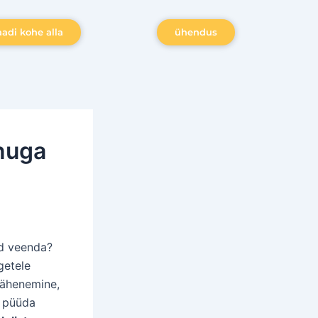
aadi kohe alla
ühendus
nuga
id veenda?
getele
lähenemine,
t püüda