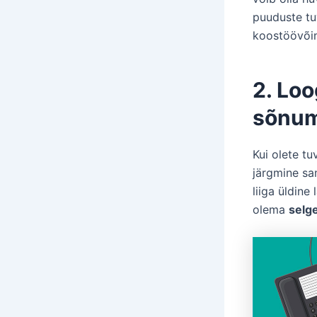
puuduste tu
koostöövõim
2. Loo
sõnu
Kui olete t
järgmine 
liiga üldine
olema
selg