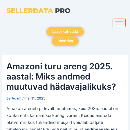
Skip
to
content
Laadi kohe alla
ühendus
Amazoni turu areng 2025.
aastal: Miks andmed
muutuvad hädavajalikuks?
By
Adam
/
mai 11, 2025
Amazon areneb pidevalt muutumas, kuid 2025. aastal on
konkurents karmim kui kunagi varem. Kuidas eristuda
platvormil, kus tuhandeid müüjaid võistleb ostjate
tähelepanu nimel? Edu võti peitub nüüd
andmeanalüüsis
.