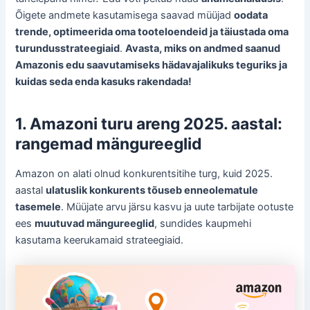
Õigete andmete kasutamisega saavad müüjad
oodata
trende, optimeerida oma tooteloendeid ja täiustada oma
turundusstrateegiaid
.
Avasta, miks on andmed saanud
Amazonis edu saavutamiseks hädavajalikuks teguriks ja
kuidas seda enda kasuks rakendada!
1. Amazoni turu areng 2025. aastal:
rangemad mängureeglid
Amazon on alati olnud konkurentsitihe turg, kuid 2025.
aastal
ulatuslik konkurents tõuseb enneolematule
tasemele
. Müüjate arvu järsu kasvu ja uute tarbijate ootuste
ees
muutuvad mängureeglid
, sundides kaupmehi
kasutama keerukamaid strateegiaid.