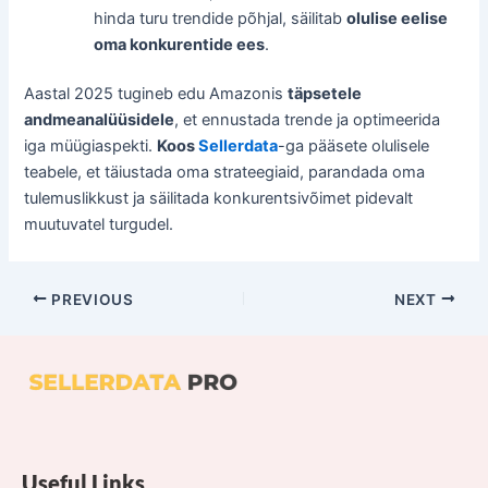
hinda turu trendide põhjal, säilitab
olulise eelise
oma konkurentide ees
.
Aastal 2025 tugineb edu Amazonis
täpsetele
andmeanalüüsidele
, et ennustada trende ja optimeerida
iga müügiaspekti.
Koos
Sellerdata
-ga pääsete olulisele
teabele, et täiustada oma strateegiaid, parandada oma
tulemuslikkust ja säilitada konkurentsivõimet pidevalt
muutuvatel turgudel.
PREVIOUS
NEXT
Useful Links