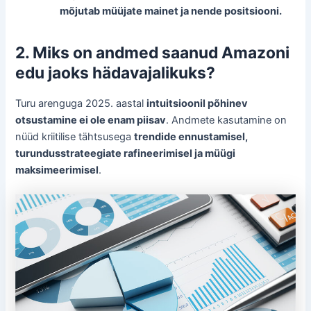
mõjutab müüjate mainet ja nende positsiooni.
2. Miks on andmed saanud Amazoni
edu jaoks hädavajalikuks?
Turu arenguga 2025. aastal
intuitsioonil põhinev
otsustamine ei ole enam piisav
. Andmete kasutamine on
nüüd kriitilise tähtsusega
trendide ennustamisel,
turundusstrateegiate rafineerimisel ja müügi
maksimeerimisel
.