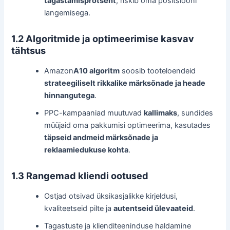
tagastamisprotsent
, riskib oma positsiooni
langemisega.
1.2 Algoritmide ja optimeerimise kasvav
tähtsus
Amazon
A10 algoritm
soosib tooteloendeid
strateegiliselt rikkalike märksõnade ja heade
hinnangutega
.
PPC-kampaaniad muutuvad
kallimaks
, sundides
müüjaid oma pakkumisi optimeerima, kasutades
täpseid andmeid märksõnade ja
reklaamiedukuse kohta
.
1.3 Rangemad kliendi ootused
Ostjad otsivad üksikasjalikke kirjeldusi,
kvaliteetseid pilte ja
autentseid ülevaateid
.
Tagastuste ja klienditeeninduse haldamine