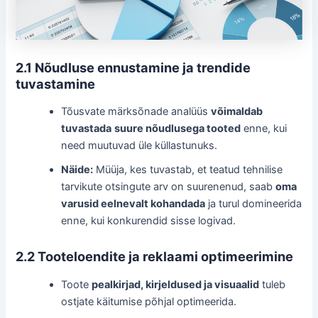
2.1 Nõudluse ennustamine ja trendide
tuvastamine
Tõusvate märksõnade analüüs
võimaldab
tuvastada
suure nõudlusega tooted
enne, kui
need muutuvad üle küllastunuks.
Näide:
Müüja, kes tuvastab, et teatud tehnilise
tarvikute otsingute arv on suurenenud, saab
oma
varusid eelnevalt kohandada
ja turul domineerida
enne, kui konkurendid sisse logivad.
2.2 Tooteloendite ja reklaami optimeerimine
Toote
pealkirjad, kirjeldused ja visuaalid
tuleb
ostjate käitumise põhjal optimeerida.