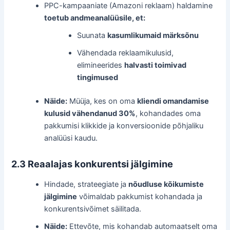
PPC-kampaaniate (Amazoni reklaam) haldamine
toetub andmeanalüüsile, et:
Suunata
kasumlikumaid märksõnu
Vähendada reklaamikulusid,
elimineerides
halvasti toimivad
tingimused
Näide:
Müüja, kes on oma
kliendi omandamise
kulusid vähendanud 30%
, kohandades oma
pakkumisi klikkide ja konversioonide põhjaliku
analüüsi kaudu.
2.3 Reaalajas konkurentsi jälgimine
Hindade, strateegiate ja
nõudluse kõikumiste
jälgimine
võimaldab pakkumist kohandada ja
konkurentsivõimet säilitada.
Näide:
Ettevõte, mis kohandab automaatselt oma