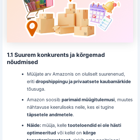
1.1 Suurem konkurents ja kõrgemad
nõudmised
Müüjate arv Amazonis on oluliselt suurenenud,
eriti
dropshippingu ja privaatsete kaubamärkide
tõusuga.
Amazon soosib
parimaid müügitulemusi
, muutes
nähtavuse keeruliseks neile, kes ei tugine
täpsetele andmetele
.
Näide:
müüja, kelle
tooteloendid ei ole hästi
optimeeritud
või kellel on
kõrge