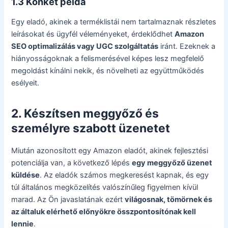
1.3 Konkét példa
Egy eladó, akinek a terméklistái nem tartalmaznak részletes
leírásokat és ügyfél véleményeket, érdeklődhet
Amazon
SEO optimalizálás vagy UGC szolgáltatás
iránt. Ezeknek a
hiányosságoknak a felismerésével képes lesz megfelelő
megoldást kínálni nekik, és növelheti az együttműködés
esélyeit.
2. Készítsen meggyőző és
személyre szabott üzenetet
Miután azonosított egy Amazon eladót, akinek fejlesztési
potenciálja van, a következő lépés
egy meggyőző üzenet
küldése
. Az eladók számos megkeresést kapnak, és egy
túl általános megközelítés valószínűleg figyelmen kívül
marad. Az Ön javaslatának ezért
világosnak, tömörnek és
az általuk elérhető előnyökre összpontosítónak kell
lennie
.