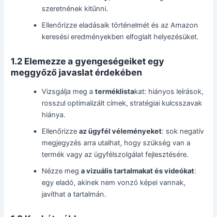
szeretnének kitűnni.
Ellenőrizze eladásaik történelmét és az Amazon
keresési eredményekben elfoglalt helyezésüket.
1.2 Elemezze a gyengeségeiket egy
meggyőző javaslat érdekében
Vizsgálja meg a
terméklista
kat: hiányos leírások,
rosszul optimalizált címek, stratégiai kulcsszavak
hiánya.
Ellenőrizze
az ügyfél véleményeket
: sok negatív
megjegyzés arra utalhat, hogy szükség van a
termék vagy az ügyfélszolgálat fejlesztésére.
Nézze meg
a vizuális tartalmakat és videókat
:
egy eladó, akinek nem vonzó képei vannak,
javíthat a tartalmán.