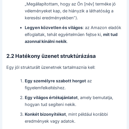
„Megállapítottam, hogy az Ön [név] terméke jó
véleményeket kap, de hiányzik a láthatóság a
keresési eredményekben”).
Legyen közvetlen és világos
: az Amazon eladók
elfoglaltak, tehát egyértelműen fejtse ki,
mit tud
azonnal kínálni nekik
.
2.2 Hatékony üzenet struktúrázása
Egy jól strukturált üzenetnek tartalmaznia kell:
Egy személyre szabott horgot
az
figyelemfelkeltéshez.
Egy világos értékajánlatot
, amely bemutatja,
hogyan tud segíteni nekik.
Konkét bizonyítékot
, mint például korábbi
eredmények vagy adatok.