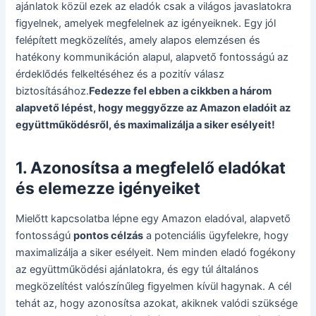
ajánlatok közül ezek az eladók csak a világos javaslatokra
figyelnek, amelyek megfelelnek az igényeiknek. Egy jól
felépített megközelítés, amely alapos elemzésen és
hatékony kommunikáción alapul, alapvető fontosságú az
érdeklődés felkeltéséhez és a pozitív válasz
biztosításához.
Fedezze fel ebben a cikkben a három
alapvető lépést, hogy meggyőzze az Amazon eladóit az
együttműködésről, és maximalizálja a siker esélyeit!
1. Azonosítsa a megfelelő eladókat
és elemezze igényeiket
Mielőtt kapcsolatba lépne egy Amazon eladóval, alapvető
fontosságú
pontos célzás
a potenciális ügyfelekre, hogy
maximalizálja a siker esélyeit. Nem minden eladó fogékony
az együttműködési ajánlatokra, és egy túl általános
megközelítést valószínűleg figyelmen kívül hagynak. A cél
tehát az, hogy azonosítsa azokat, akiknek valódi szüksége