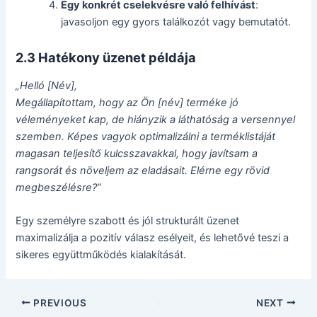
Egy konkrét cselekvésre való felhívást
:
javasoljon egy gyors találkozót vagy bemutatót.
2.3 Hatékony üzenet példája
„Helló [Név],
Megállapítottam, hogy az Ön [név] terméke jó
véleményeket kap, de hiányzik a láthatóság a versennyel
szemben. Képes vagyok optimalizálni a terméklistáját
magasan teljesítő kulcsszavakkal, hogy javítsam a
rangsorát és növeljem az eladásait. Elérne egy rövid
megbeszélésre?”
Egy személyre szabott és jól strukturált üzenet
maximalizálja a pozitív válasz esélyeit, és lehetővé teszi a
sikeres együttműködés kialakítását.
PREVIOUS
NEXT