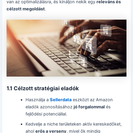
van az optimalizálásra, és kínáljon nekik egy
releváns és
célzott megoldást
.
1.1 Célzott stratégiai eladók
Használja a
Sellerdata
eszközt az Amazon
eladók azonosításához
jó forgalommal
és
fejlődési potenciállal.
Kedvelje a niche területeken aktív kereskedőket,
ahol
erős a verseny
, mivel ők mindig