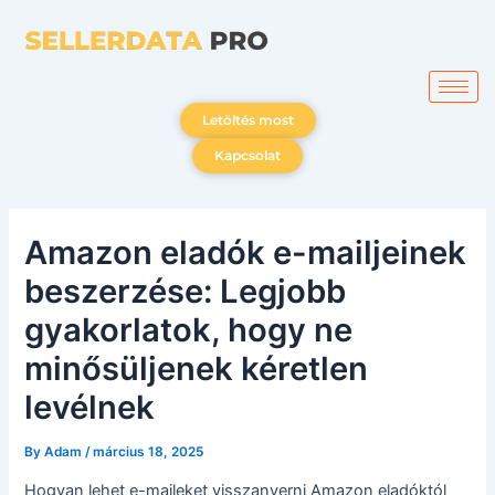
Skip
to
content
Letöltés most
Kapcsolat
Amazon eladók e-mailjeinek
beszerzése: Legjobb
gyakorlatok, hogy ne
minősüljenek kéretlen
levélnek
By
Adam
/
március 18, 2025
Hogyan lehet e-maileket visszanyerni Amazon eladóktól