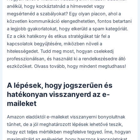
anélkül, hogy kockáztatnád a hírnevedet vagy
megsértenéd a szabályokat? Egy olyan piacon, ahol a
közvetlen kommunikáció elengedhetetlen, fontos betartani
a legjobb gyakorlatokat, hogy elkerüld a spam kategóriát.
Ez a cikk hatékony és etikus stratégiákat tár fel a
kapcsolatok begyűjtésére, miközben növeli a
hitelességedet. Tudd meg most, hogyan cselekedj
professzionálisan, és használd ki a rendelkezésedre álló
eszközöket. Olvass tovább, hogy mindent megtudhass!
A lépések, hogy jogszerűen és
hatékonyan visszanyerd az e-
maileket
Amazon eladóktól e-maileket visszanyerni bonyolultnak
tűnhet, de a jól meghatározott lépések lehetővé teszik,
hogy ezt teljes mértékben megfelelve tegyed. Íme, hogyan
maximalizáld az esélyeidet, hogy hasznos kapcsolatokat