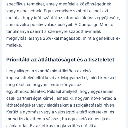
specifikus terméket, amely megfelel a közönségednek
vagy niche-ednek. Egy személyre szabott e-mail azt
mutatja, hogy időt szántál az információk összegyűjtésére,
ami növeli a pozitív válasz esélyeit. A Campaign Monitor
tanulmánya szerint a személyre szabott e-mailek
megnyitási aránya 26%-kal magasabb, mint a generikus e-
maileké.
Prioritáld az átláthatóságot és a tiszteletet
Légy világos a szándékaidat illetően az első
kapcsolatfelvételtől kezdve. Magyarázd el, miért keresed
meg őket, és hogyan lenne előnyös az
együttműködésetek. Például ahelyett, hogy egyszerűen
csak partnerséget kérnél, emeld ki, hogyan növelheted a
láthatóságukat vagy eladásaikat a szolgáltatásaid révén.
Kerüld a nyomást vagy a valóságtól eltérő ígéreteket, és
tartsd tiszteletben a választ, ha egy eladó elutasítja az
ajánlatodat. Ez az etikus megközelítés erősíti a