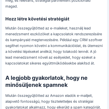
meg, és releváns, stratégiai partnerként pozicionáld
magad.
Hozz létre követési stratégiát
Miután összegyűjtötted az e-maileket, használj lead
menedzsment eszközöket a kapcsolatok rendszerezésére
és kampányaid megtervezésére. Például egy CRM szoftver
segíthet nyomon követni a kommunikációidat, és ütemezni
a követési lépéseket anélkül, hogy tolakodó lennél. A jó
lead menedzsment növeli az esélyeidet, hogy ezeket a
kapcsolatokat sikeres együttműködésekbe alakítsd át.
A legjobb gyakorlatok, hogy ne
minősüljenek spamnek
Miután összegyűjtötted az Amazon eladók e-mailjeit,
alapvető fontosságú, hogy tiszteletteljes és stratégiai
gyakorlatokat alkalmazz, hogy elkerüld a spam kategóriát.