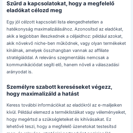
Szűrd a kapcsolatokat, hogy a megfelelő
eladókat célozd meg
Egy jól célzott kapcsolati lista elengedhetetlen a
hatékonyság maximalizálásához. Azonosítsd az eladókat,
akik a legjobban illeszkednek a céljaidhoz: például azokat,
akik növekvő niche-ben működnek, vagy olyan termékeket
kínálnak, amelyek összhangban vannak az affiliate
stratégiáddal. A releváns szegmentálás nemcsak a
kommunikációdat segíti elő, hanem növeli a válaszadási
arányodat is.
Személyre szabott kereséseket végezz,
hogy maximalizáld a hatást
Keress további információkat az eladókról az e-mailjeiken
kívül. Például elemezd a terméklistáikat vagy véleményeiket,
hogy megértsd a szükségleteiket és kihívásaikat. Ez
lehetővé teszi, hogy a megfelelő üzenetokat testesítsd