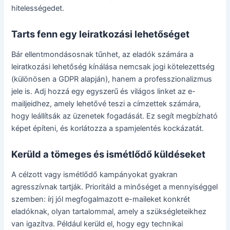
hitelességedet.
Tarts fenn egy leiratkozási lehetőséget
Bár ellentmondásosnak tűnhet, az eladók számára a
leiratkozási lehetőség kínálása nemcsak jogi kötelezettség
(különösen a GDPR alapján), hanem a professzionalizmus
jele is. Adj hozzá egy egyszerű és világos linket az e-
mailjeidhez, amely lehetővé teszi a címzettek számára,
hogy leállítsák az üzenetek fogadását. Ez segít megbízható
képet építeni, és korlátozza a spamjelentés kockázatát.
Kerüld a tömeges és ismétlődő küldéseket
A célzott vagy ismétlődő kampányokat gyakran
agresszívnak tartják. Prioritáld a minőséget a mennyiséggel
szemben: írj jól megfogalmazott e-maileket konkrét
eladóknak, olyan tartalommal, amely a szükségleteikhez
van igazítva. Például kerüld el, hogy egy technikai