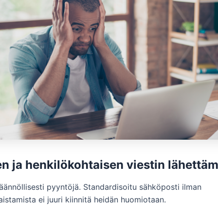
sen ja henkilökohtaisen viestin lähettä
äännöllisesti pyyntöjä. Standardisoitu sähköposti ilman
istamista ei juuri kiinnitä heidän huomiotaan.