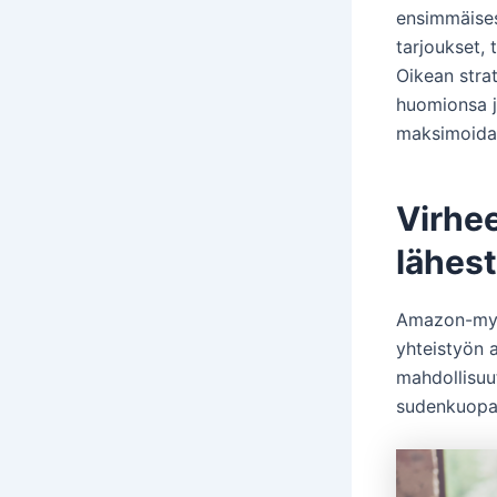
ensimmäises
tarjoukset, 
Oikean stra
huomionsa j
maksimoidak
Virhe
lähes
Amazon-myyj
yhteistyön a
mahdollisuut
sudenkuopat,