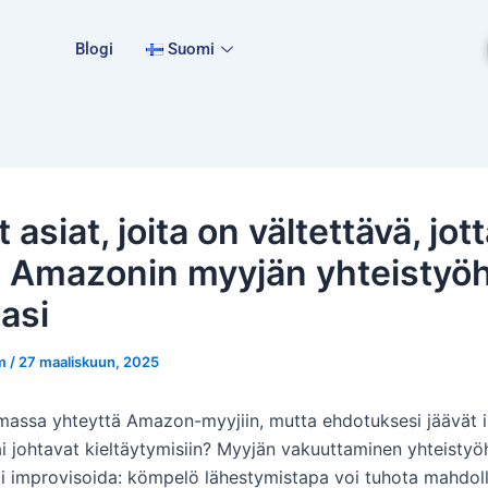
Blogi
Suomi
 asiat, joita on vältettävä, jott
 Amazonin myyjän yhteistyö
asi
m
/
27 maaliskuun, 2025
massa yhteyttä Amazon-myyjiin, mutta ehdotuksesi jäävät 
ai johtavat kieltäytymisiin? Myyjän vakuuttaminen yhteistyö
voi improvisoida: kömpelö lähestymistapa voi tuhota mahdolli