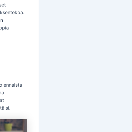
set
öksentekoa.
än
ppia
olennaista
aa
at
äisi.