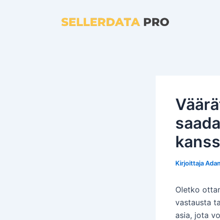
Siirry
sisältöön
Väärät
saada
kanss
Kirjoittaja
Ada
Oletko otta
vastausta t
asia, jota 