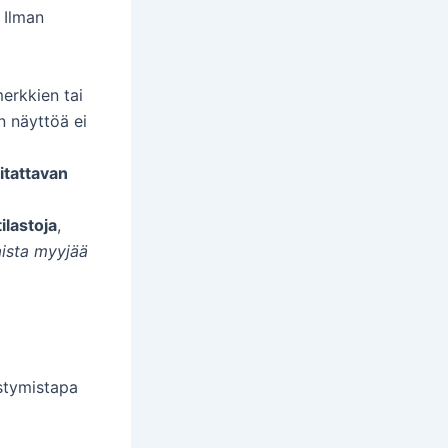
 Ilman
merkkien tai
n näyttöä ei
itattavan
ilastoja
,
aista myyjää
estymistapa