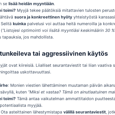
en se
lisää heidän myyntiään
.
ei toimi?
Myyjä tekee päätöksiä mitattavien tulosten peruste
nähtävä
suora ja konkreettinen hyöty
yhteistyöstä kanssasi
: Selitä
kuinka
palvelusi voi auttaa heitä numeroilla ja konkre
 (
”Listojesi optimointi voi lisätä myyntiäsi keskimäärin 30 %
s tapauksia, jos mahdollista.
 tunkeileva tai aggressiivinen käytös
t ovat kiireisiä. Liialliset seurantaviestit tai liian vaativa 
hingoittaa uskottavuuttasi.
irhe
: Monien viestien lähettäminen muutaman päivän aikan
ä sävyllä, kuten
”Miksi et vastaa? Tämä on ainutlaatuinen mah
ei toimi?
Tämä antaa vaikutelman ammattitaidon puutteesta
potentiaalista myyjää.
: Ota asteittainen lähestymistapa
välillä seurantaviestit
, jo