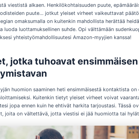
tä viestistä alkaen. Henkilökohtaisuuden puute, epämääräi
todisteiden puute… jotkut yleiset virheet vaikeuttavat päät
tegian omaksumalla on kuitenkin mahdollista herättää heid
a luoda luottamuksellinen suhde. Opi välttämään sudenkuo
sesi yhteistyömahdollisuutesi Amazon-myyjien kanssa!
et, jotka tuhoavat ensimmäisen
tymistavan
än huomion saaminen heti ensimmäisestä kontaktista on 
loittamiseksi. Kuitenkin tietyt yleiset virheet voivat vaarant
esi jopa ennen kuin he ehtivät harkita tarjoustasi. Tässä ov
 joita on vältettävä, jotta viestisi ei jää huomiotta tai hylätt