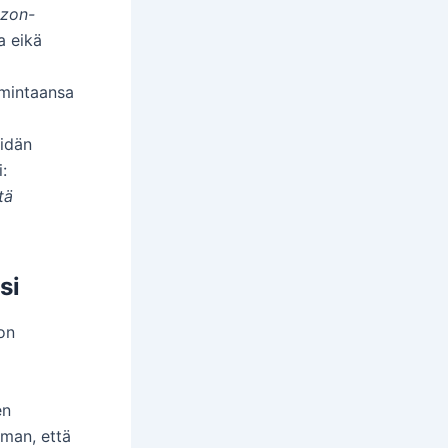
azon-
a eikä
imintaansa
eidän
:
tä
si
on
en
lman, että