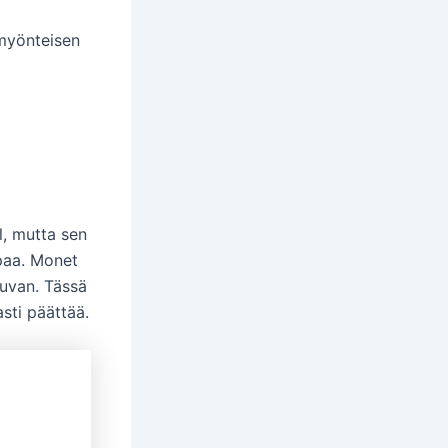
 myönteisen
, mutta sen
apaa. Monet
tuvan. Tässä
sti päättää.