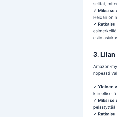
selität, mit
✔
Miksi se 
Heidän on 
✔
Ratkaisu
esimerkeillä
esiin asiaka
3. Liian
Amazon-myyjä
nopeasti va
✔
Yleinen v
kiireellisell
✔
Miksi se 
pelästyttää 
✔
Ratkaisu