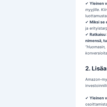
✔
Yleinen v
myyjille. Ki
luottamusta
✔
Miksi se 
ja erityista
✔
Ratkaisu
nimensä, tu
”Huomasin, e
konversioita
2. Lisä
Amazon-myyj
investoinnil
✔
Yleinen v
osoittamist