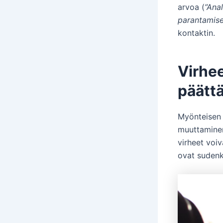
arvoa (
”Ana
parantamise
kontaktin.
Virhee
päätt
Myönteisen 
muuttaminen
virheet voi
ovat sudenku