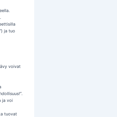
ella.
.
ettisilla
”
) ja tuo
sävy voivat
a
dollisuus!”
.
 ja voi
tka tuovat