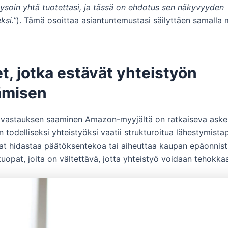
lysoin yhtä tuotettasi, ja tässä on ehdotus sen näkyvyyden
ksi.”
). Tämä osoittaa asiantuntemustasi säilyttäen samalla
t, jotka estävät yhteistyön
ämisen
vastauksen saaminen Amazon-myyjältä on ratkaiseva askel
 todelliseksi yhteistyöksi vaatii strukturoitua lähestymist
vat hidastaa päätöksentekoa tai aiheuttaa kaupan epäonnis
opat, joita on vältettävä, jotta yhteistyö voidaan tehokkaa