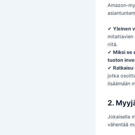
Amazon-myy
asiantuntemu
✔
Yleinen v
mitattavien
riitä.
✔
Miksi se 
tuoton inve
✔
Ratkaisu
jotka osoitt
lisäämään m
2. Myyj
Jokaisella m
vähentää ma