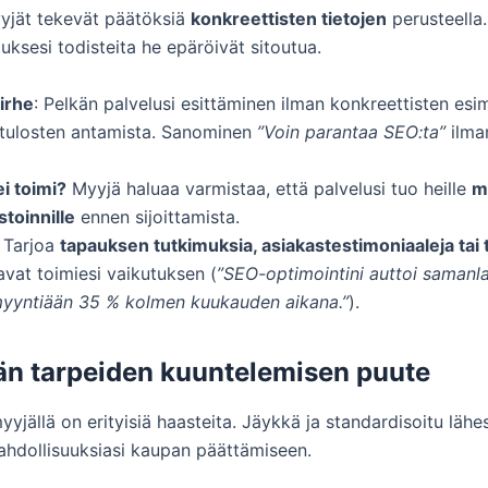
jät tekevät päätöksiä
konkreettisten tietojen
perusteella.
ksesi todisteita he epäröivät sitoutua.
irhe
: Pelkän palvelusi esittäminen ilman konkreettisten esi
 tulosten antamista. Sanominen
”Voin parantaa SEO:ta”
ilma
ei toimi?
Myyjä haluaa varmistaa, että palvelusi tuo heille
m
stoinnille
ennen sijoittamista.
: Tarjoa
tapauksen tutkimuksia, asiakastestimoniaaleja tai t
avat toimiesi vaikutuksen (
”SEO-optimointini auttoi samanl
yyntiään 35 % kolmen kuukauden aikana.”
).
än tarpeiden kuuntelemisen puute
yyjällä on erityisiä haasteita. Jäykkä ja standardisoitu läh
hdollisuuksiasi kaupan päättämiseen.