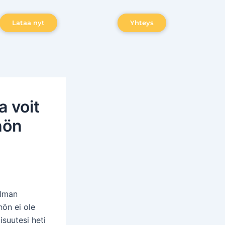
Lataa nyt
Yhteys
a voit
hön
ilman
hön ei ole
suutesi heti