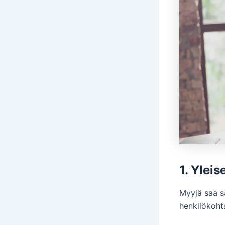
1. Ylei
Myyjä saa s
henkilökohta