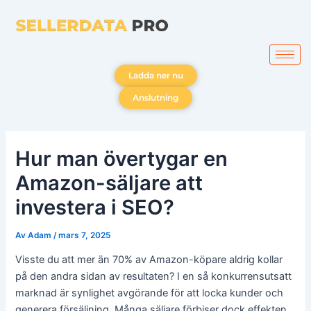
Hoppa
till
innehåll
Ladda ner nu
Anslutning
Hur man övertygar en
Amazon-säljare att
investera i SEO?
Av
Adam
/
mars 7, 2025
Visste du att mer än 70% av Amazon-köpare aldrig kollar
på den andra sidan av resultaten? I en så konkurrensutsatt
marknad är synlighet avgörande för att locka kunder och
generera försäljning. Många säljare förbiser dock effekten