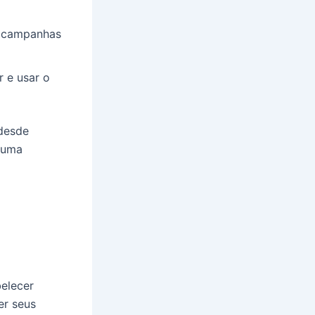
m campanhas
 e usar o
desde
m uma
elecer
er seus