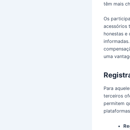
têm mais c
Os particip
acessórios 
honestas e 
informadas
compensação
uma vantage
Registr
Para aquele
terceiros o
permitem qu
plataformas
Re