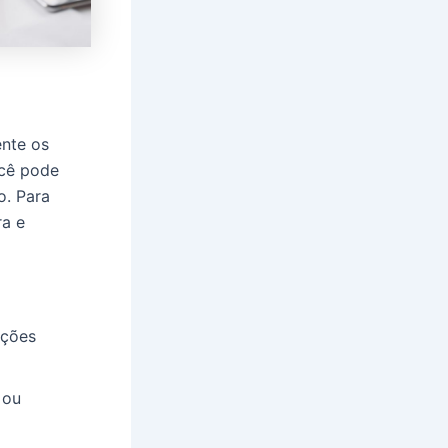
nte os
ocê pode
o. Para
ra e
ações
 ou