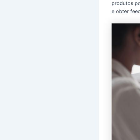
produtos po
e obter fee