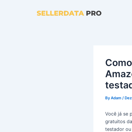
Skip
to
content
Como 
Amazo
testa
By
Adam
/
Dez
Você já se 
gratuitos d
testador ou