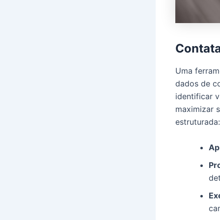
Contata
Uma ferra
dados de co
identificar
maximizar s
estruturada:
Ap
Pr
de
Ex
ca