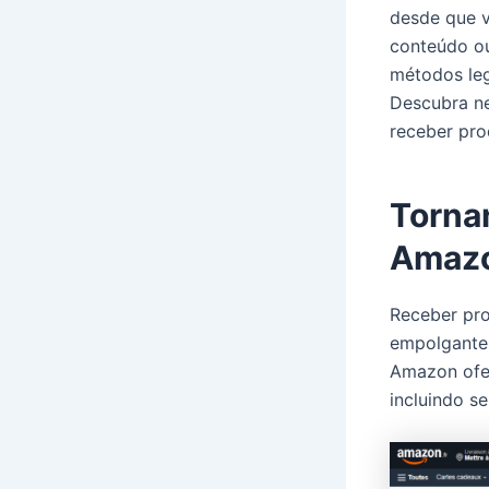
desde que v
conteúdo ou
métodos leg
Descubra ne
receber pro
Torna
Amaz
Receber pr
empolgante 
Amazon ofer
incluindo s