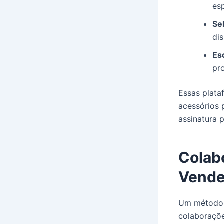
es
Se
dis
Es
pr
Essas plat
acessórios 
assinatura 
Colab
Vende
Um método e
colaboraçõ