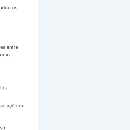
radouros
es entre
 como
los
valiação ou
sso