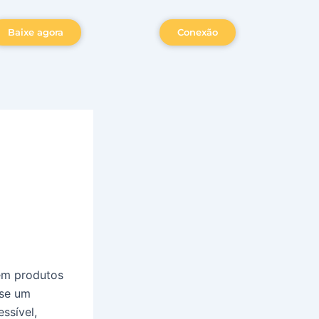
Baixe agora
Conexão
bem produtos
-se um
ssível,