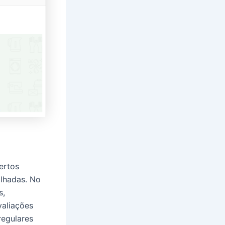
ertos
alhadas. No
s,
valiações
regulares