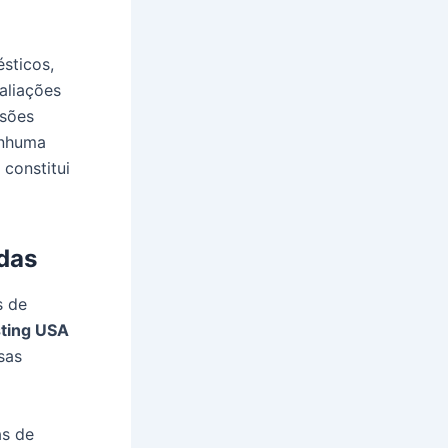
sticos,
aliações
isões
enhuma
constitui
das
s de
sting USA
sas
as de