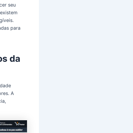
cer seu
 existem
íveis.
adas para
os da
idade
ores. A
ia,