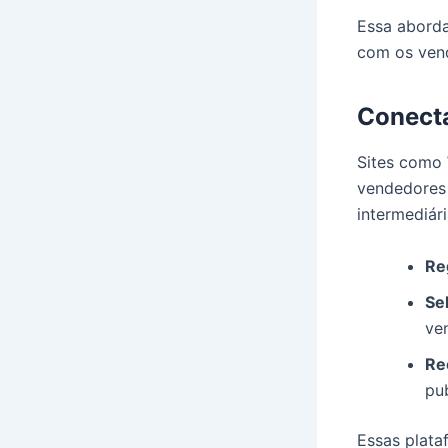
Essa aborda
com os vend
Conect
Sites como
vendedores
intermediári
Re
Se
ve
Re
pu
Essas plata