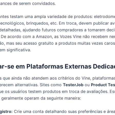
hances de serem convidados.
antes testam uma ampla variedade de produtos: eletrodomé
tecnológicos, brinquedos, etc. Em troca, devem publicar av
detalhadas, ajudando futuros compradores a tomarem dec
. De acordo com a Amazon, as Vozes Vine não recebem n
, mas seu acesso gratuito a produtos muitas vezes caros 
m significativa.
ar-se em Plataformas Externas Dedica
s que ainda não atendem aos critérios do Vine, plataforma
ferecem alternativas. Sites como
TesterJob
ou
Product Te
e os usuários testem produtos em troca de avaliações. Es
 geralmente operam da seguinte maneira:
gistro:
Crie uma conta detalhando suas preferências e áre