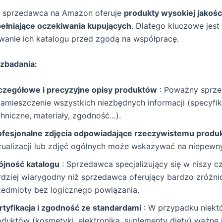
 sprzedawca na Amazon oferuje
produkty wysokiej jakośc
pełniające oczekiwania kupujących
. Dlatego kluczowe jest
wanie ich katalogu przed zgodą na współpracę.
 zbadania:
czegółowe i precyzyjne opisy produktów
: Poważny sprz
zamieszczenie wszystkich niezbędnych informacji (specyfik
chniczne, materiały, zgodność…).
ofesjonalne zdjęcia odpowiadające rzeczywistemu produ
zualizacji lub zdjęć ogólnych może wskazywać na niepewn
ójność katalogu
: Sprzedawca specjalizujący się w niszy cz
rdziej wiarygodny niż sprzedawca oferujący bardzo zróżn
zedmioty bez logicznego powiązania.
rtyfikacja i zgodność ze standardami
: W przypadku niekt
oduktów (kosmetyki, elektronika, suplementy diety) ważne j