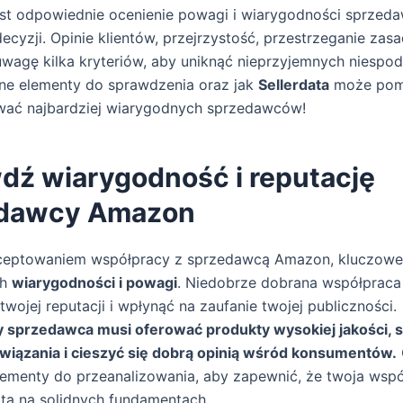
st odpowiednie ocenienie powagi i wiarygodności sprzed
ecyzji. Opinie klientów, przejrzystość, przestrzeganie zas
wagę kilka kryteriów, aby uniknąć nieprzyjemnych niespod
tne elementy do sprawdzenia oraz jak
Sellerdata
może pom
ować najbardziej wiarygodnych sprzedawców!
dź wiarygodność i reputację
dawcy Amazon
ceptowaniem współpracy z sprzedawcą Amazon, kluczowe 
ch
wiarygodności i powagi
. Niedobrze dobrana współprac
twojej reputacji i wpłynąć na zaufanie twojej publiczności.
 sprzedawca musi oferować produkty wysokiej jakości, s
wiązania i cieszyć się dobrą opinią wśród konsumentów.
ementy do przeanalizowania, aby zapewnić, że twoja wsp
ta na solidnych fundamentach.