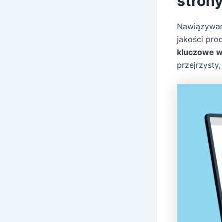
stron
Nawiązywan
jakości prod
kluczowe w
przejrzysty