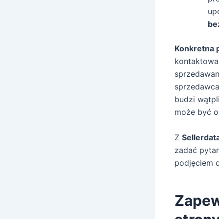
up
be
Konkretna 
kontaktowa
sprzedawane
sprzedawca
budzi wątpl
może być oz
Z
Sellerdat
zadać pytan
podjęciem d
Zapew