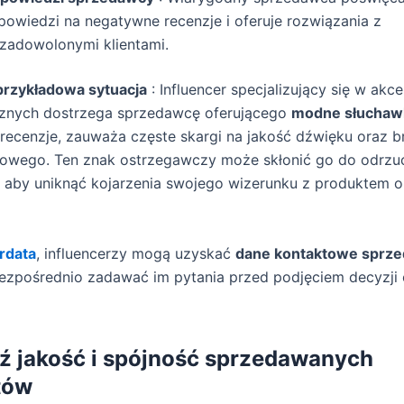
powiedzi na negatywne recenzje i oferuje rozwiązania z
ezadowolonymi klientami.
przykładowa sytuacja
: Influencer specjalizujący się w akc
cznych dostrzega sprzedawcę oferującego
modne słuchaw
 recenzje, zauważa częste skargi na jakość dźwięku oraz b
owego. Ten znak ostrzegawczy może skłonić go do odrzu
 aby uniknąć kojarzenia swojego wizerunku z produktem o 
erdata
, influencerzy mogą uzyskać
dane kontaktowe sprz
ezpośrednio zadawać im pytania przed podjęciem decyzji 
 jakość i spójność sprzedawanych
tów