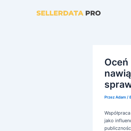
Przejdź
do
treści
Oceń 
nawią
spraw
Przez
Adam
/
Współpraca
jako influe
publicznośc