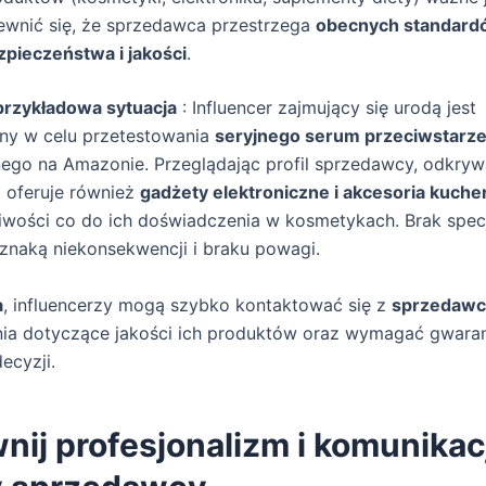
ewnić się, że sprzedawca przestrzega
obecnych standard
zpieczeństwa i jakości
.
przykładowa sytuacja
: Influencer zajmujący się urodą jest
ny w celu przetestowania
seryjnego serum przeciwstarz
go na Amazonie. Przeglądając profil sprzedawcy, odkrywa
 oferuje również
gadżety elektroniczne i akcesoria kuch
iwości co do ich doświadczenia w kosmetykach. Brak specj
naką niekonsekwencji i braku powagi.
a
, influencerzy mogą szybko kontaktować się z
sprzedawc
ia dotyczące jakości ich produktów oraz wymagać gwaran
ecyzji.
nij profesjonalizm i komunikac