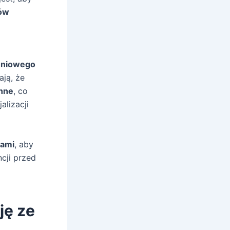
ów
eniowego
ją, że
enne
, co
alizacji
ami
, aby
cji przed
ję ze