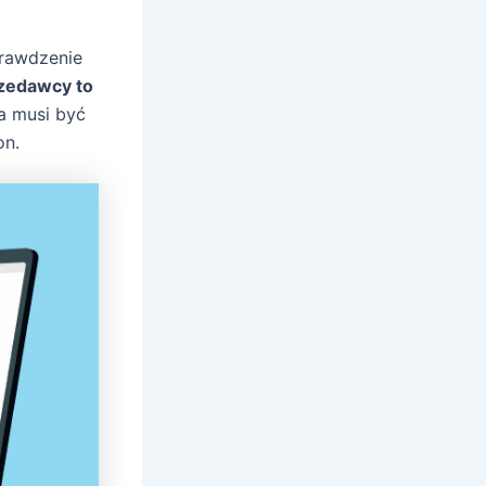
rawdzenie
rzedawcy to
a musi być
on.