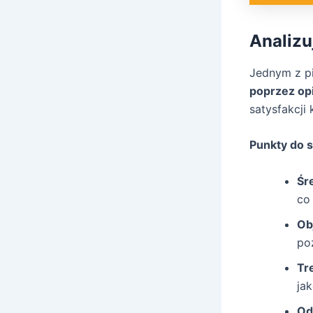
Analizu
Jednym z pi
poprzez opi
satysfakcji 
Punkty do 
Śr
co
Ob
po
Tr
jak
Od