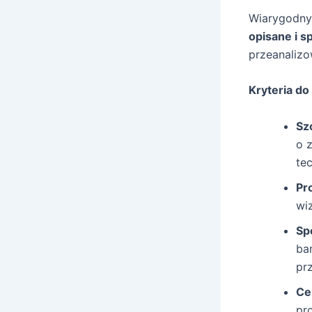
Wiarygodny
opisane i s
przeanalizo
Kryteria do
Sz
o 
te
Pr
wi
Sp
ba
pr
Ce
pr