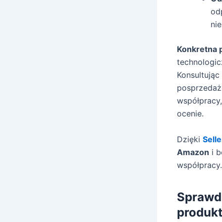
od
ni
Konkretna 
technologi
Konsultując
posprzedaż
współpracy,
ocenie.
Dzięki
Sell
Amazon
i b
współpracy.
Sprawdź
produk