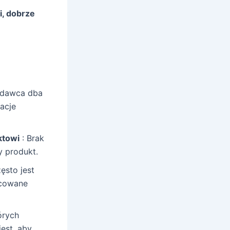
i, dobrze
edawca dba
acje
ktowi
: Brak
y produkt.
ęsto jest
icowane
órych
est, aby