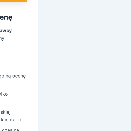
cenę
dawcy
ny
gólną ocenę
ylko
skiej
 klienta…).
 czas na