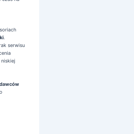
esoriach
ki
.
rak serwisu
cenia
niskiej
edawców
o