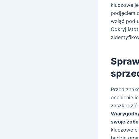
kluczowe je
podjęciem d
wziąć pod u
Odkryj isto
zidentyfik
Spraw
sprze
Przed zaak
ocenienie i
zaszkodzić 
Wiarygodny
swoje zobo
kluczowe el
będzie opar