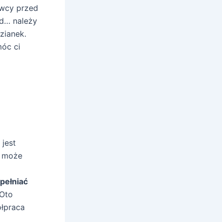
awcy przed
ad… należy
zianek.
óc ci
jest
a może
pełniać
Oto
ółpraca