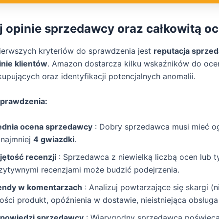
j opinie sprzedawcy oraz całkowitą o
erwszych kryteriów do sprawdzenia jest
reputacja sprze
nie klientów
. Amazon dostarcza kilku wskaźników do oce
kupujących oraz identyfikacji potencjalnych anomalii.
sprawdzenia:
ednia ocena sprzedawcy
: Dobry sprzedawca musi mieć o
 najmniej
4 gwiazdki
.
jętość recenzji
: Sprzedawca z niewielką liczbą ocen lub t
zytywnymi recenzjami może budzić podejrzenia.
endy w komentarzach
: Analizuj powtarzające się skargi (ni
ości produkt, opóźnienia w dostawie, nieistniejąca obsługa
powiedzi sprzedawcy
: Wiarygodny sprzedawca poświęca