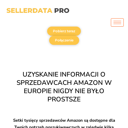
Przejdź
do
treści
Pobierz teraz
Połączenie
UZYSKANIE INFORMACJI O
SPRZEDAWCACH AMAZON W
EUROPIE NIGDY NIE BYŁO
PROSTSZE
Setki tysięcy sprzedawców Amazon są dostępne dla
Twoich potrzeb poszukiwawczych w zaledwie kilka