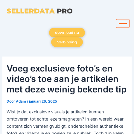
Ga
naar
de
inhoud
download nu
Verbinding
Voeg exclusieve foto’s en
video’s toe aan je artikelen
met deze weinig bekende tip
Door
Adam
/
januari 26, 2025
Wist je dat exclusieve visuals je artikelen kunnen
omtoveren tot echte lezersmagneten? In een wereld waar
content zich vermenigvuldigt, onderscheiden authentieke
foto’s en video’s je en boeien ze je publiek. Toch zijn velen