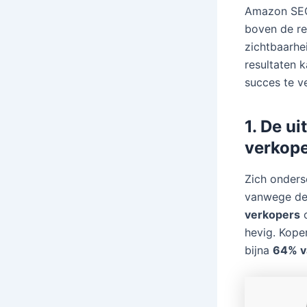
Amazon SEO,
boven de re
zichtbaarhe
resultaten 
succes te v
1. De u
verkop
Zich onders
vanwege de 
verkopers
o
hevig. Kope
bijna
64% v