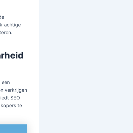
de
krachtige
teren.
arheid
s een
n verkrijgen
biedt SEO
 kopers te