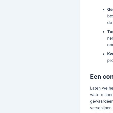
Ge
be
de
To
nem
on
Kw
pr
Een con
Laten we he
waterdispen
gewaardeerd
verschijnen