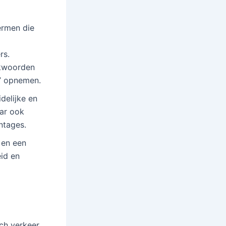
ermen die
rs.
ekwoorden
s” opnemen.
idelijke en
aar ook
ntages.
s en een
id en
ch verkeer.