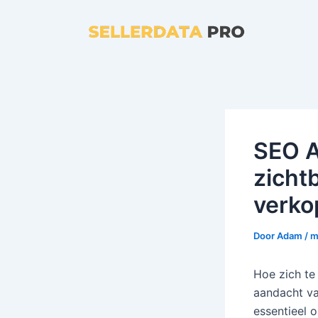
Ga
naar
de
inhoud
SEO A
zicht
verko
Door
Adam
/
m
Hoe zich te
aandacht va
essentieel 