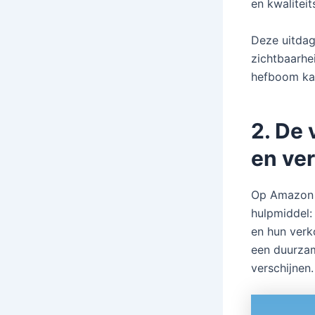
en kwaliteit
Deze uitdag
zichtbaarhe
hefboom kan
2. De
en ve
Op Amazon i
hulpmiddel:
en hun verk
een duurzam
verschijnen.