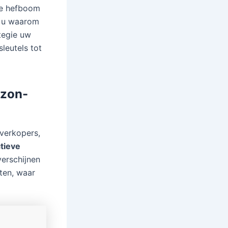
ële hefboom
kt u waarom
tegie uw
leutels tot
azon-
verkopers,
ctieve
verschijnen
ten, waar