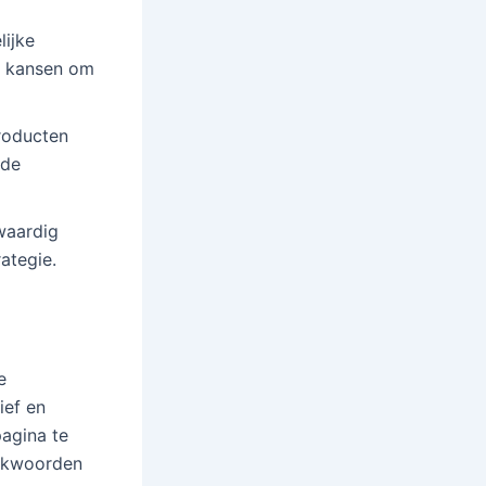
lijke
de kansen om
roducten
 de
waardig
ategie.
e
ief en
agina te
oekwoorden