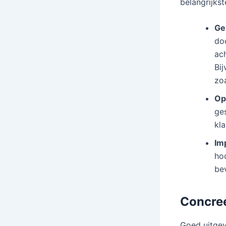
belangrijks
Ge
do
ac
Bi
zoa
Op
ges
kl
Im
ho
be
Concree
Goed uitgev