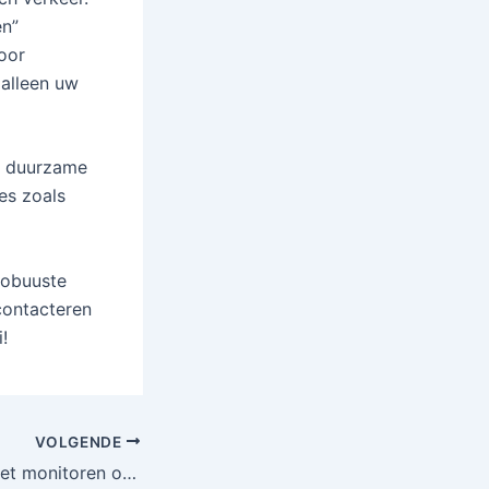
en”
oor
 alleen uw
or duurzame
es zoals
robuuste
 contacteren
!
VOLGENDE
De KPI’s die je moet monitoren om de effectiviteit van je SEO-diensten aan Amazon-verkopers te bewijzen