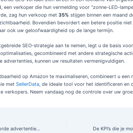
d, een verkoper die hun vermelding voor “zonne-LED-lamp
rde, zag hun verkoop met
35%
stijgen binnen een maand d
zichtbaarheid. Bovendien bevordert een betere positie niet
ar ook uw geloofwaardigheid op de lange termijn.
tgebreide SEO-strategie aan te nemen, legt u de basis vo
 optimalisaties, gecombineerd met andere strategische acti
 advertenties, kunnen uw resultaten vermenigvuldigen.
baarheid op Amazon te maximaliseren, combineert u een 
gie met
SellerData
, de ideale tool voor het identificeren en
te verkopers. Neem vandaag nog de controle over uw groei
SEO en gesponsorde advertenties combineren: een winnende strategie voor Amazon-verkopers