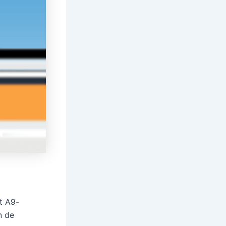
t A9-
n de