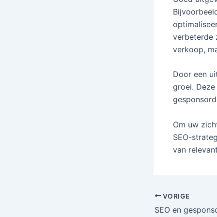
Bijvoorbeel
optimalisee
verbeterde 
verkoop, ma
Door een ui
groei. Deze
gesponsorde
Om uw zicht
SEO-strate
van relevan
VORIGE