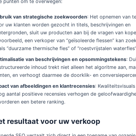
te punten om te overwegen:
bruik van strategische zoekwoorden
: Het opnemen van t
or uw klanten worden gezocht in titels, beschrijvingen en
htergronden, sluit uw producten aan bij de vragen van kope
jvoorbeeld, een verkoper van “geïsoleerde flessen” kan zo
ls “duurzame thermische fles” of “roestvrijstalen waterfle
timalisatie van beschrijvingen en opsommingstekens
: Du
tructureerde inhoud trekt niet alleen het algoritme aan, m
anten, en verhoogt daarmee de doorklik- en conversieperce
pact van afbeeldingen en klantrecensies
: Kwaliteitsvisual
og aantal positieve recensies verhogen de geloofwaardighe
vorderen een betere ranking.
t resultaat voor uw verkoop
oerde SEO vertaalt zich direct in een toename van organis