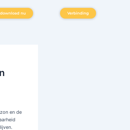
download nu
Verbinding
un
azon en de
aarheid
ijven.