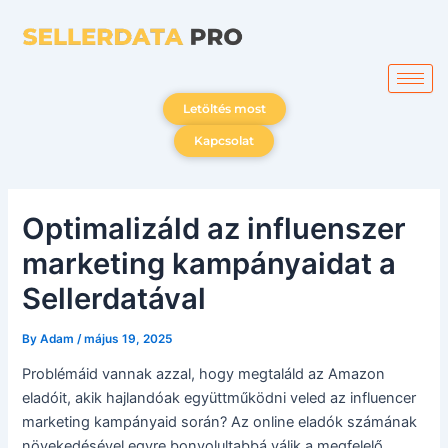
Skip
to
content
Letöltés most
Kapcsolat
Optimalizáld az influenszer
marketing kampányaidat a
Sellerdatával
By
Adam
/
május 19, 2025
Problémáid vannak azzal, hogy megtaláld az Amazon
eladóit, akik hajlandóak együttműködni veled az influencer
marketing kampányaid során? Az online eladók számának
növekedésével egyre bonyolultabbá válik a megfelelő