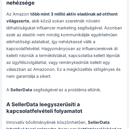
nehézsége
Az Amazon
több mint 3 millió aktív eladónak ad otthont
világszerte
, akik közül sokan szeretnék növelni
láthatóságukat influencer marketing segítségével. Azonban
ezek az eladók nem mindig kommunikálják egyértelműen
elérhetőségi adataikat, így nehézkessé válik a
kapcsolatfelvétel. Hagyományosan az influencereknek át
kellett nézniük a terméklistákat, kapcsolatba kellett lépniük
az ügyfélszolgálattal, vagy reménykedniük kellett egy
válaszban az Amazonon. Ez a megközelítés időigényes és
nem garantálja a sikert.
A
SellerData
segítségével ez a probléma eltűnik.
A SellerData leegyszerűsíti a
kapcsolatfelvételi folyamatot
Innovatív bővítményének köszönhetően,
SellerData