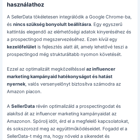
használathoz
A SellerData tökéletesen integrálódik a Google Chrome-ba,
és
nincs szükség bonyolult beállításra
. Egy egyszerű
kattintás elegendő az elérhetőségi adatok kinyeréséhez és
a prospectingod megszervezéséhez. Ezen kívül egy
kezelőfelület
is fejlesztés alatt áll, amely lehetővé teszi a
prospectingod még strukturáltabb nyomon követését.
Ezzel az optimalizált megközelítéssel
az influencer
marketing kampányaid hatékonyságot és hatást
nyernek
, valós versenyelőnyt biztosítva számodra az
Amazon piacon.
A
SellerData
révén optimalizáld a prospectingodat és
alakítsd át az influencer marketing kampányaidat az
Amazonon. Spórolj időt, érd el a megfelelő kapcsolatokat,
és sokszorozd meg az együttműködéseidet. Fogadd el a
SellerData-t még ma, hogy növeld a sikeredet és