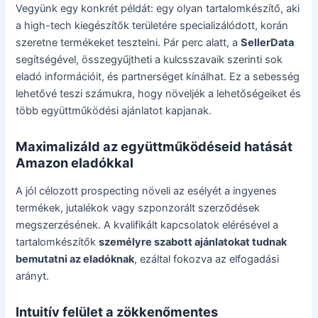
Vegyünk egy konkrét példát: egy olyan tartalomkészítő, aki
a high-tech kiegészítők területére specializálódott, korán
szeretne termékeket tesztelni. Pár perc alatt, a
SellerData
segítségével, összegyűjtheti a kulcsszavaik szerinti sok
eladó információit, és partnerséget kínálhat. Ez a sebesség
lehetővé teszi számukra, hogy növeljék a lehetőségeiket és
több együttműködési ajánlatot kapjanak.
Maximalizáld az együttműködéseid hatását
Amazon eladókkal
A jól célozott prospecting növeli az esélyét a ingyenes
termékek, jutalékok vagy szponzorált szerződések
megszerzésének. A kvalifikált kapcsolatok elérésével a
tartalomkészítők
személyre szabott ajánlatokat tudnak
bemutatni az eladóknak
, ezáltal fokozva az elfogadási
arányt.
Intuitív felület a zökkenőmentes