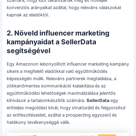
számára, hogy időt takarítsanak meg és növeljék
konverziós arányaikat azáltal, hogy releváns válaszokat
kapnak az eladóktól.
2. Növeld influencer marketing
kampányaidat a SellerData
segítségével
Egy Amazonon lebonyolított influencer marketing kampány
sikere a megfelelő eladókkal való együttműködés
képességén múlik. Releváns partnerek megtalálása, a
zökkenőmentes kommunikáció kialakítása és az
együttműködési lehetőségek maximalizálása jelentős
kihívások a tartalomkészítők számára.
SellerData
egy
erőteljes megoldást kínál, hogy strukturáld és felgyorsítsd
az erőfeszítéseidet, ezáltal a prospecting egyszerű és
hatékony tevékenységgé válik.