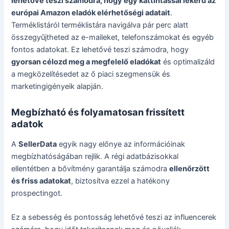
lehetővé teszi számodra, hogy egy kattintással lekérd az
európai Amazon eladók elérhetőségi adatait
.
Terméklistáról terméklistára navigálva pár perc alatt
összegyűjtheted az e-maileket, telefonszámokat és egyéb
fontos adatokat. Ez lehetővé teszi számodra, hogy
gyorsan célozd meg a megfelelő eladókat
és optimalizáld
a megközelítésedet az ő piaci szegmensük és
marketingigényeik alapján.
Megbízható és folyamatosan frissített
adatok
A
SellerData
egyik nagy előnye az információinak
megbízhatóságában rejlik. A régi adatbázisokkal
ellentétben a bővítmény garantálja számodra
ellenőrzött
és friss adatokat
, biztosítva ezzel a hatékony
prospectingot.
Ez a sebesség és pontosság lehetővé teszi az influencerek