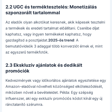
2.2 UGC és terméktesztelés: Monetizálás
szponzorált tartalommal
Az eladók olyan alkotókat keresnek, akik képesek tesztelni
a termékeik és eredeti tartalmat előállítani. Cserébe díjat
kaphatsz, vagy ingyen termékeket kaphatsz, hogy
gazdagítsd a posztjaidat.
2025-ös trend
: A
bemutatóvideók 3 adaggal több konverziót érnek el, mint
az egyszerű termékfotók.
2.3 Ekskluzív ajánlatok és dedikált
promóciók
Kedvezmények vagy időkorlátos ajánlatok egyeztetése egy
Amazon-eladóval növelheti közönséged elköteleződését,
miközben növeli a bevételeidet. Példa: Egy szépség
influenszer, aki egy exkluzív promóciós kódot kínál egy új
ránctalanító szérumra.