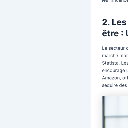
2. Les
être :
Le secteur d
marché mondi
Statista. Le
encouragé u
Amazon, off
séduire des 