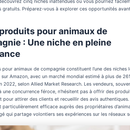
, découvrez cinq niches inattendues où vous pourriez facile
s gratuits. Préparez-vous à explorer ces opportunités avan
 produits pour animaux de
gnie : Une niche en pleine
sance
s pour animaux de compagnie constituent l’une des niches l
sur Amazon, avec un marché mondial estimé à plus de 261 
en 2022, selon Allied Market Research. Les vendeurs, souve
 une concurrence féroce, n’hésitent pas à offrir des produi
 pour attirer des clients et recueillir des avis authentiques
t particulièrement efficace auprès des propriétaires d’anim
gé qui partage volontiers ses expériences sur les réseaux s