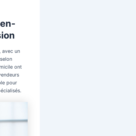
ien-
sion
, avec un
 selon
micile ont
 vendeurs
ble pour
écialisés.