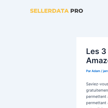
Aller
au
contenu
Les 3
Amazo
Par
Adam
/
jan
Saviez-vous
gratuitemen
permettent 
permettant 