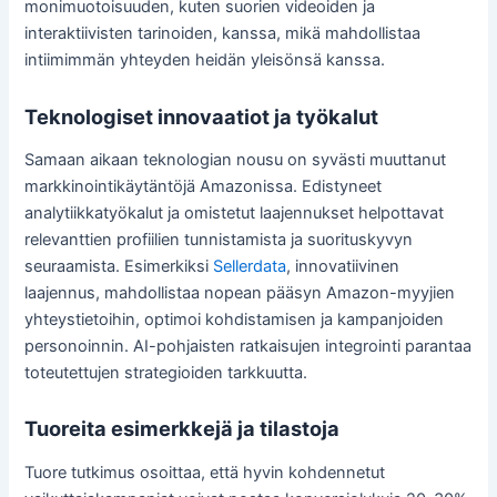
monimuotoisuuden, kuten suorien videoiden ja
interaktiivisten tarinoiden, kanssa, mikä mahdollistaa
intiimimmän yhteyden heidän yleisönsä kanssa.
Teknologiset innovaatiot ja työkalut
Samaan aikaan teknologian nousu on syvästi muuttanut
markkinointikäytäntöjä Amazonissa. Edistyneet
analytiikkatyökalut ja omistetut laajennukset helpottavat
relevanttien profiilien tunnistamista ja suorituskyvyn
seuraamista. Esimerkiksi
Sellerdata
, innovatiivinen
laajennus, mahdollistaa nopean pääsyn Amazon-myyjien
yhteystietoihin, optimoi kohdistamisen ja kampanjoiden
personoinnin. AI-pohjaisten ratkaisujen integrointi parantaa
toteutettujen strategioiden tarkkuutta.
Tuoreita esimerkkejä ja tilastoja
Tuore tutkimus osoittaa, että hyvin kohdennetut