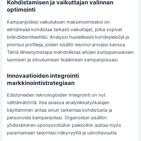
Kohdistamisen ja vaikuttajan valinnan
optimointi
Kampanjoidesi vaikutuksen maksimoimiseksi on
elintärkeää kohdistaa tarkasti vaikuttajat, jotka sopivat
brändiidentiteettiisi. Analysoi huolellisesti kohdeyleisöjä ja
priorisoi profiileja, joiden sisältö resonoi arvojesi kanssa.
Tämä lähestymistapa mahdollistaa aitojen kumppanuuksien
luomisen ja sitoutumisen lisäämisen kampanjoissasi.
Innovaatioiden integrointi
markkinointistrategiaan
Edistyneiden teknologioiden integrointi on nyt
välttämätöntä. Itse asiassa analytiikkatyökalujen
käyttäminen antaa sinun tarkentaa kohdistusta ja
personoida kampanjoitasi. Organoidun sisällön
yhdistäminen sponsoroituihin paikkoihin auttaa myös
parantamaan tarjontasi näkyvyyttä ja uskottavuutta.