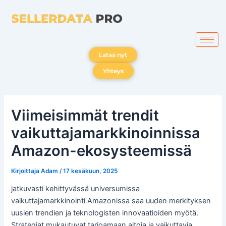
Siirry
sisältöön
Lataa nyt
Yhteys
Viimeisimmät trendit
vaikuttajamarkkinoinnissa
Amazon-ekosysteemissä
Kirjoittaja
Adam
/
17 kesäkuun, 2025
jatkuvasti kehittyvässä universumissa
vaikuttajamarkkinointi Amazonissa saa uuden merkityksen
uusien trendien ja teknologisten innovaatioiden myötä.
Strategiat mukautuvat tarjoamaan aitoja ja vaikuttavia