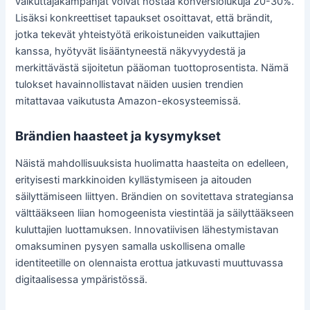
vaikuttajakampanjat voivat nostaa konversiolukuja 20-30%.
Lisäksi konkreettiset tapaukset osoittavat, että brändit,
jotka tekevät yhteistyötä erikoistuneiden vaikuttajien
kanssa, hyötyvät lisääntyneestä näkyvyydestä ja
merkittävästä sijoitetun pääoman tuottoprosentista. Nämä
tulokset havainnollistavat näiden uusien trendien
mitattavaa vaikutusta Amazon-ekosysteemissä.
Brändien haasteet ja kysymykset
Näistä mahdollisuuksista huolimatta haasteita on edelleen,
erityisesti markkinoiden kyllästymiseen ja aitouden
säilyttämiseen liittyen. Brändien on sovitettava strategiansa
välttääkseen liian homogeenista viestintää ja säilyttääkseen
kuluttajien luottamuksen. Innovatiivisen lähestymistavan
omaksuminen pysyen samalla uskollisena omalle
identiteetille on olennaista erottua jatkuvasti muuttuvassa
digitaalisessa ympäristössä.