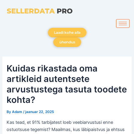
Skip
to
content
Laadi kohe alla
ühendus
Kuidas rikastada oma
artikleid autentsete
arvustustega tasuta toodete
kohta?
By
Adam
/
jaanuar 22, 2025
Kas tead, et 91% tarbijatest loeb veebiarvustusi enne
ostuotsuse tegemist? Maailmas, kus läbipaistvus ja ehtsus