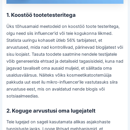
1. Koostöö tootetesteritega
Üks tõhusamaid meetodeid on koostöö toote testeritega,
olgu need siis influencer’id või teie kogukonna liikmed.
Statista uuringu kohaselt ütleb 56% tarbijatest, et
arvustused, mida nad kontrollivad, pärinevad blogijatest või
sisu loojaist. Tasuta toodete saatmine nendele testijatele
võib genereerida ehtsad ja detailseid tagasisideid, kuna nad
jagavad tavaliselt oma ausaid muljeid, et säilitada oma
usaldusväärsus. Näiteks võiks kosmeetikatootemüüja
pakkuda uut eset ilu mikro-influencer’ile vastutasuks siira
arvustuse eest, mis on avaldatud nende blogis või
sotsiaalmeedias.
2. Koguge arvustusi oma lugejatelt
Teie lugejad on sageli kasutamata allikas asjakohaste
tunnistuste jaoks. Looge lihtsad mehhanismid, et