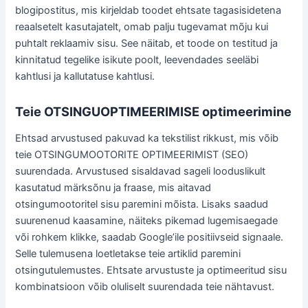
blogipostitus, mis kirjeldab toodet ehtsate tagasisidetena
reaalsetelt kasutajatelt, omab palju tugevamat mõju kui
puhtalt reklaamiv sisu. See näitab, et toode on testitud ja
kinnitatud tegelike isikute poolt, leevendades seeläbi
kahtlusi ja kallutatuse kahtlusi.
Teie OTSINGUOPTIMEERIMISE optimeerimine
Ehtsad arvustused pakuvad ka tekstilist rikkust, mis võib
teie OTSINGUMOOTORITE OPTIMEERIMIST (SEO)
suurendada. Arvustused sisaldavad sageli looduslikult
kasutatud märksõnu ja fraase, mis aitavad
otsingumootoritel sisu paremini mõista. Lisaks saadud
suurenenud kaasamine, näiteks pikemad lugemisaegade
või rohkem klikke, saadab Google’ile positiivseid signaale.
Selle tulemusena loetletakse teie artiklid paremini
otsingutulemustes. Ehtsate arvustuste ja optimeeritud sisu
kombinatsioon võib oluliselt suurendada teie nähtavust.