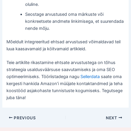
oluline.
Seostage arvustused oma märkuste või
konkreetsete andmete linkimisega, et suurendada
nende mõju.
Mõeldult integreeritud ehtsad arvustused võimaldavad teil
luua kaasavamaid ja köitvamaid artikleid.
Teie artiklite rikastamine ehtsate arvustustega on tõhus
strateegia usaldusväärsuse saavutamiseks ja oma SEO
optimeerimiseks. Tööriistadega nagu
Sellerdata
saate oma
kergesti hankida Amazon’i müüjate kontaktandmed ja teha
koostööd asjakohaste tunnistuste kogumiseks. Tegutsege
juba täna!
PREVIOUS
NEXT