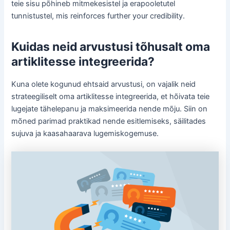
teie sisu põhineb mitmekesistel ja erapooletutel
tunnistustel, mis reinforces further your credibility.
Kuidas neid arvustusi tõhusalt oma
artiklitesse integreerida?
Kuna olete kogunud ehtsaid arvustusi, on vajalik neid
strateegiliselt oma artiklitesse integreerida, et hõivata teie
lugejate tähelepanu ja maksimeerida nende mõju. Siin on
mõned parimad praktikad nende esitlemiseks, säilitades
sujuva ja kaasahaarava lugemiskogemuse.