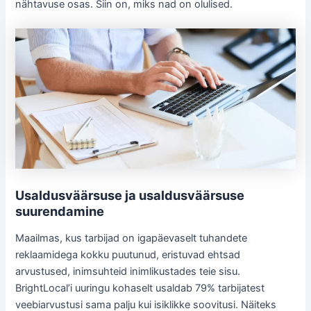
nähtavuse osas. Siin on, miks nad on olulised.
Usaldusväärsuse ja usaldusväärsuse
suurendamine
Maailmas, kus tarbijad on igapäevaselt tuhandete
reklaamidega kokku puutunud, eristuvad ehtsad
arvustused, inimsuhteid inimlikustades teie sisu.
BrightLocal’i uuringu kohaselt usaldab 79% tarbijatest
veebiarvustusi sama palju kui isiklikke soovitusi. Näiteks