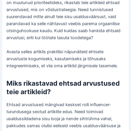
on muutunud prioriteetideks, rikastab teie artikleid ehtsad
arvustused, mis on võidustrateegia. Need tunnistused
suurendavad mitte ainult teie sisu usaldusväärsust, vaid
parandavad ka selle nähtavust veebis parema orgaanilise
otsinguhookuse kaudu. Kuid kuidas saab hankida ehtsaid
arvustusi, eriti kui töötate tasuta toodetega?
Avasta selles artiklis praktilisi näpunäiteid ehtsete
arvustuste kogumiseks, kasutamiseks ja tõhusaks
integreerimiseks, et viia oma artiklid järgmisele tasemele.
Miks rikastavad ehtsad arvustused
teie artikleid?
Ehtsad arvustused mängivad keskset rolli influencer-
turundusega seotud artiklite edus. Need toimivad
usaldussildadena sisu looja ja nende sihtrühma vahel,
pakkudes samas olulisi eeliseid veebis usaldusväärsuse ja