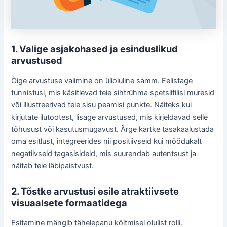
1. Valige asjakohased ja esinduslikud
arvustused
Õige arvustuse valimine on ülioluline samm. Eelistage
tunnistusi, mis käsitlevad teie sihtrühma spetsiifilisi muresid
või illustreerivad teie sisu peamisi punkte. Näiteks kui
kirjutate ilutootest, lisage arvustused, mis kirjeldavad selle
tõhusust või kasutusmugavust. Ärge kartke tasakaalustada
oma esitlust, integreerides nii positiivseid kui mõõdukalt
negatiivseid tagasisideid, mis suurendab autentsust ja
näitab teie läbipaistvust.
2. Tõstke arvustusi esile atraktiivsete
visuaalsete formaatidega
Esitamine mängib tähelepanu köitmisel olulist rolli.