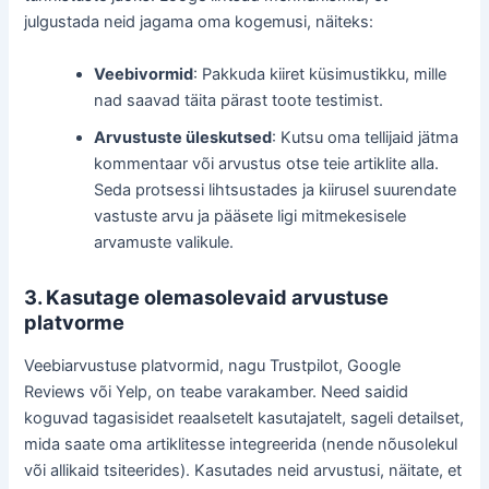
julgustada neid jagama oma kogemusi, näiteks:
Veebivormid
: Pakkuda kiiret küsimustikku, mille
nad saavad täita pärast toote testimist.
Arvustuste üleskutsed
: Kutsu oma tellijaid jätma
kommentaar või arvustus otse teie artiklite alla.
Seda protsessi lihtsustades ja kiirusel suurendate
vastuste arvu ja pääsete ligi mitmekesisele
arvamuste valikule.
3. Kasutage olemasolevaid arvustuse
platvorme
Veebiarvustuse platvormid, nagu Trustpilot, Google
Reviews või Yelp, on teabe varakamber. Need saidid
koguvad tagasisidet reaalsetelt kasutajatelt, sageli detailset,
mida saate oma artiklitesse integreerida (nende nõusolekul
või allikaid tsiteerides). Kasutades neid arvustusi, näitate, et