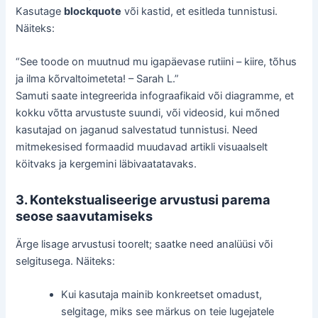
Kasutage
blockquote
või kastid, et esitleda tunnistusi.
Näiteks:
“See toode on muutnud mu igapäevase rutiini – kiire, tõhus
ja ilma kõrvaltoimeteta! – Sarah L.”
Samuti saate integreerida infograafikaid või diagramme, et
kokku võtta arvustuste suundi, või videosid, kui mõned
kasutajad on jaganud salvestatud tunnistusi. Need
mitmekesised formaadid muudavad artikli visuaalselt
köitvaks ja kergemini läbivaatatavaks.
3. Kontekstualiseerige arvustusi parema
seose saavutamiseks
Ärge lisage arvustusi toorelt; saatke need analüüsi või
selgitusega. Näiteks:
Kui kasutaja mainib konkreetset omadust,
selgitage, miks see märkus on teie lugejatele