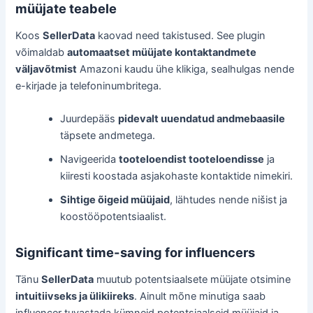
müüjate teabele
Koos
SellerData
kaovad need takistused. See plugin
võimaldab
automaatset müüjate kontaktandmete
väljavõtmist
Amazoni kaudu ühe klikiga, sealhulgas nende
e-kirjade ja telefoninumbritega.
Juurdepääs
pidevalt uuendatud andmebaasile
täpsete andmetega.
Navigeerida
tooteloendist tooteloendisse
ja
kiiresti koostada asjakohaste kontaktide nimekiri.
Sihtige õigeid müüjaid
, lähtudes nende nišist ja
koostööpotentsiaalist.
Significant time-saving for influencers
Tänu
SellerData
muutub potentsiaalsete müüjate otsimine
intuitiivseks ja ülikiireks
. Ainult mõne minutiga saab