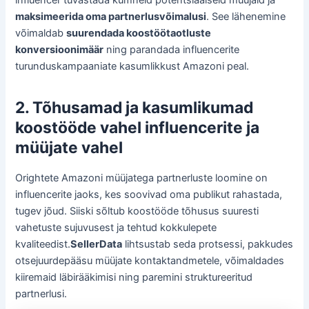
influencer tuvastada kümneid potentsiaalseid müüjaid ja
maksimeerida oma partnerlusvõimalusi
. See lähenemine
võimaldab
suurendada koostöötaotluste
konversioonimäär
ning parandada influencerite
turunduskampaaniate kasumlikkust Amazoni peal.
2. Tõhusamad ja kasumlikumad
koostööde vahel influencerite ja
müüjate vahel
Orightete Amazoni müüjatega partnerluste loomine on
influencerite jaoks, kes soovivad oma publikut rahastada,
tugev jõud. Siiski sõltub koostööde tõhusus suuresti
vahetuste sujuvusest ja tehtud kokkulepete
kvaliteedist.
SellerData
lihtsustab seda protsessi, pakkudes
otsejuurdepääsu müüjate kontaktandmetele, võimaldades
kiiremaid läbirääkimisi ning paremini struktureeritud
partnerlusi.