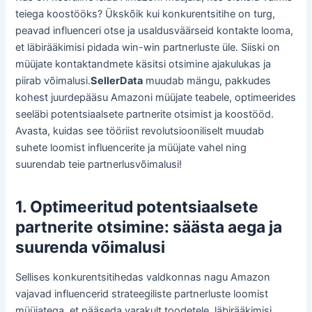
teiega koostööks? Ükskõik kui konkurentsitihe on turg,
peavad influenceri otse ja usaldusväärseid kontakte looma,
et läbirääkimisi pidada win-win partnerluste üle. Siiski on
müüjate kontaktandmete käsitsi otsimine ajakulukas ja
piirab võimalusi.
SellerData
muudab mängu, pakkudes
kohest juurdepääsu Amazoni müüjate teabele, optimeerides
seeläbi potentsiaalsete partnerite otsimist ja koostööd.
Avasta, kuidas see tööriist revolutsiooniliselt muudab
suhete loomist influencerite ja müüjate vahel ning
suurendab teie partnerlusvõimalusi!
1. Optimeeritud potentsiaalsete
partnerite otsimine: säästa aega ja
suurenda võimalusi
Sellises konkurentsitihedas valdkonnas nagu Amazon
vajavad influencerid strateegiliste partnerluste loomist
müüjatega, et pääseda varakult toodetele, läbirääkimisi