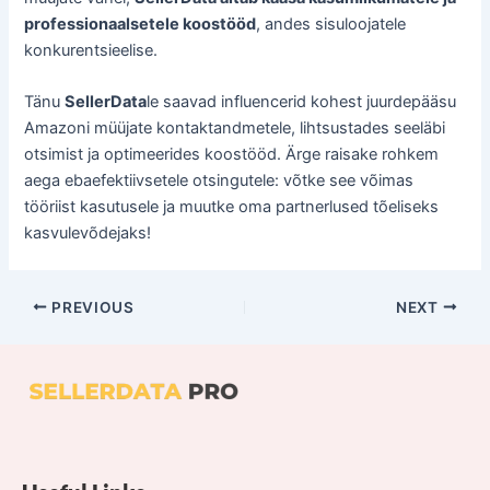
professionaalsetele koostööd
, andes sisuloojatele
konkurentsieelise.
Tänu
SellerData
le saavad influencerid kohest juurdepääsu
Amazoni müüjate kontaktandmetele, lihtsustades seeläbi
otsimist ja optimeerides koostööd. Ärge raisake rohkem
aega ebaefektiivsetele otsingutele: võtke see võimas
tööriist kasutusele ja muutke oma partnerlused tõeliseks
kasvulevõdejaks!
PREVIOUS
NEXT