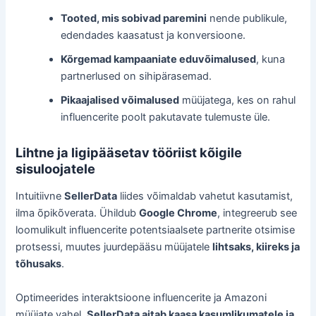
Tooted, mis sobivad paremini
nende publikule,
edendades kaasatust ja konversioone.
Kõrgemad kampaaniate eduvõimalused
, kuna
partnerlused on sihipärasemad.
Pikaajalised võimalused
müüjatega, kes on rahul
influencerite poolt pakutavate tulemuste üle.
Lihtne ja ligipääsetav tööriist kõigile
sisuloojatele
Intuitiivne
SellerData
liides võimaldab vahetut kasutamist,
ilma õpikõverata. Ühildub
Google Chrome
, integreerub see
loomulikult influencerite potentsiaalsete partnerite otsimise
protsessi, muutes juurdepääsu müüjatele
lihtsaks, kiireks ja
tõhusaks
.
Optimeerides interaktsioone influencerite ja Amazoni
müüjate vahel,
SellerData aitab kaasa kasumlikumatele ja