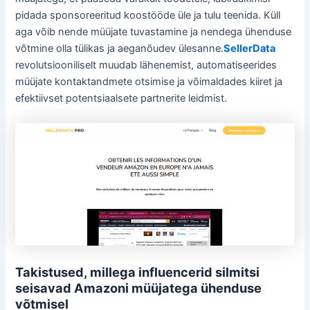
pidada sponsoreeritud koostööde üle ja tulu teenida. Küll
aga võib nende müüjate tuvastamine ja nendega ühenduse
võtmine olla tülikas ja aeganõudev ülesanne.
SellerData
revolutsiooniliselt muudab lähenemist, automatiseerides
müüjate kontaktandmete otsimise ja võimaldades kiiret ja
efektiivset potentsiaalsete partnerite leidmist.
Takistused, millega influencerid silmitsi
seisavad Amazoni müüjatega ühenduse
võtmisel