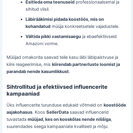
Esitleda oma teenuseid
professionaalsemal ja
sihitud viisil.
Läbirääkimisi pidada koostöös, mis on
kohandatud
müüja konkreetsetele vajadustele.
Vältida pikki vastamisaegu
ja ebaefektiivseid
Amazoni vorme.
Müüjad omakorda saavad teile kasu läbi läbipaistvuse ja
kiire reageerimise, mis
kiirendab partnerluste loomist ja
parandab nende kasumlikkust
.
Sihtrollitud ja efektiivsed influencerite
kampaaniad
Üks influencerite turunduse edukaid võtmeid on
koostööde
asjakohasus
. Koos
SellerData
saavad influencerid
tuvastada
müüjad, kes on kooskõlas nende niššiga
,
suurendades seega kampaaniate kvaliteeti ja mõju: