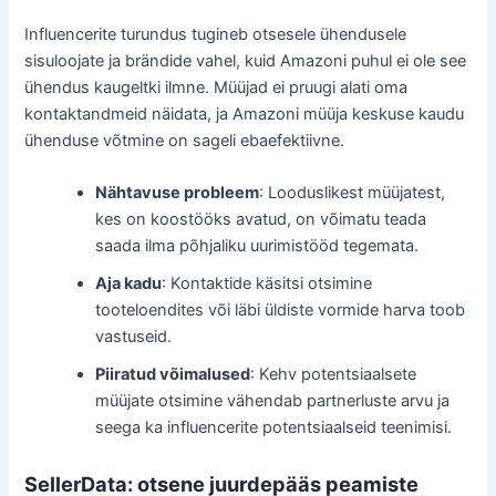
Influencerite turundus tugineb otsesele ühendusele
sisuloojate ja brändide vahel, kuid Amazoni puhul ei ole see
ühendus kaugeltki ilmne. Müüjad ei pruugi alati oma
kontaktandmeid näidata, ja Amazoni müüja keskuse kaudu
ühenduse võtmine on sageli ebaefektiivne.
Nähtavuse probleem
: Looduslikest müüjatest,
kes on koostööks avatud, on võimatu teada
saada ilma põhjaliku uurimistööd tegemata.
Aja kadu
: Kontaktide käsitsi otsimine
tooteloendites või läbi üldiste vormide harva toob
vastuseid.
Piiratud võimalused
: Kehv potentsiaalsete
müüjate otsimine vähendab partnerluste arvu ja
seega ka influencerite potentsiaalseid teenimisi.
SellerData: otsene juurdepääs peamiste