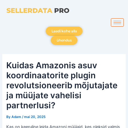
Skip
to
content
Laadi kohe alla
ühendus
Kuidas Amazonis asuv
koordinaatorite plugin
revolutsioneerib mõjutajate
ja müüjate vahelisi
partnerlusi?
By
Adam
/
mai 20, 2025
Kas on keeruline leida Amazoni müüjaid, kes oleksid valmis