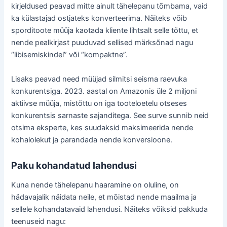
kirjeldused peavad mitte ainult tähelepanu tõmbama, vaid
ka külastajad ostjateks konverteerima. Näiteks võib
sporditoote müüja kaotada kliente lihtsalt selle tõttu, et
nende pealkirjast puuduvad sellised märksõnad nagu
“libisemiskindel” või “kompaktne”.
Lisaks peavad need müüjad silmitsi seisma raevuka
konkurentsiga. 2023. aastal on Amazonis üle 2 miljoni
aktiivse müüja, mistõttu on iga tooteloetelu otseses
konkurentsis sarnaste sajanditega. See surve sunnib neid
otsima eksperte, kes suudaksid maksimeerida nende
kohalolekut ja parandada nende konversioone.
Paku kohandatud lahendusi
Kuna nende tähelepanu haaramine on oluline, on
hädavajalik näidata neile, et mõistad nende maailma ja
sellele kohandatavaid lahendusi. Näiteks võiksid pakkuda
teenuseid nagu: