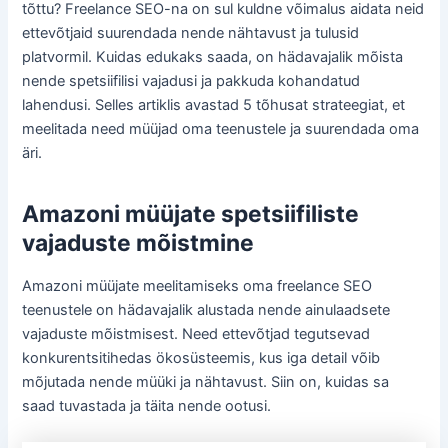
tõttu? Freelance SEO-na on sul kuldne võimalus aidata neid
ettevõtjaid suurendada nende nähtavust ja tulusid
platvormil. Kuidas edukaks saada, on hädavajalik mõista
nende spetsiifilisi vajadusi ja pakkuda kohandatud
lahendusi. Selles artiklis avastad 5 tõhusat strateegiat, et
meelitada need müüjad oma teenustele ja suurendada oma
äri.
Amazoni müüjate spetsiifiliste
vajaduste mõistmine
Amazoni müüjate meelitamiseks oma freelance SEO
teenustele on hädavajalik alustada nende ainulaadsete
vajaduste mõistmisest. Need ettevõtjad tegutsevad
konkurentsitihedas ökosüsteemis, kus iga detail võib
mõjutada nende müüki ja nähtavust. Siin on, kuidas sa
saad tuvastada ja täita nende ootusi.