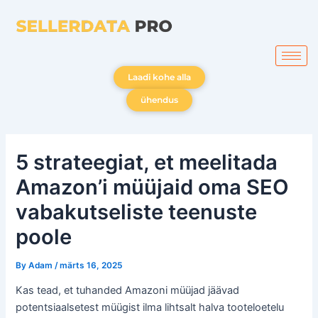
Skip
to
content
Laadi kohe alla
ühendus
5 strateegiat, et meelitada
Amazon’i müüjaid oma SEO
vabakutseliste teenuste
poole
By
Adam
/
märts 16, 2025
Kas tead, et tuhanded Amazoni müüjad jäävad
potentsiaalsetest müügist ilma lihtsalt halva tooteloetelu