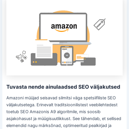
Tuvasta nende ainulaadsed SEO väljakutsed
Amazoni müüjad seisavad silmitsi väga spetsiifiliste SEO
väljakutsetega. Erinevalt traditsioonilistest veebilehtedest
toetub SEO Amazonis A9 algoritmile, mis soosib
asjakohasust ja müügisuutlikkust. See tähendab, et sellised
elemendid nagu märksõnad, optimeeritud pealkirjad ja