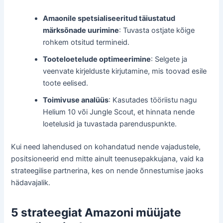
Amaonile spetsialiseeritud täiustatud
märksõnade uurimine
: Tuvasta ostjate kõige
rohkem otsitud termineid.
Tooteloetelude optimeerimine
: Selgete ja
veenvate kirjelduste kirjutamine, mis toovad esile
toote eelised.
Toimivuse analüüs
: Kasutades tööriistu nagu
Helium 10 või Jungle Scout, et hinnata nende
loetelusid ja tuvastada parenduspunkte.
Kui need lahendused on kohandatud nende vajadustele,
positsioneerid end mitte ainult teenusepakkujana, vaid ka
strateegilise partnerina, kes on nende õnnestumise jaoks
hädavajalik.
5 strateegiat Amazoni müüjate