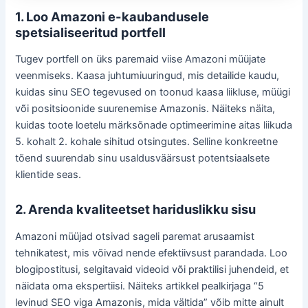
1. Loo Amazoni e-kaubandusele
spetsialiseeritud portfell
Tugev portfell on üks paremaid viise Amazoni müüjate
veenmiseks. Kaasa juhtumiuuringud, mis detailide kaudu,
kuidas sinu SEO tegevused on toonud kaasa liikluse, müügi
või positsioonide suurenemise Amazonis. Näiteks näita,
kuidas toote loetelu märksõnade optimeerimine aitas liikuda
5. kohalt 2. kohale sihitud otsingutes. Selline konkreetne
tõend suurendab sinu usaldusväärsust potentsiaalsete
klientide seas.
2. Arenda kvaliteetset hariduslikku sisu
Amazoni müüjad otsivad sageli paremat arusaamist
tehnikatest, mis võivad nende efektiivsust parandada. Loo
blogipostitusi, selgitavaid videoid või praktilisi juhendeid, et
näidata oma ekspertiisi. Näiteks artikkel pealkirjaga “5
levinud SEO viga Amazonis, mida vältida” võib mitte ainult