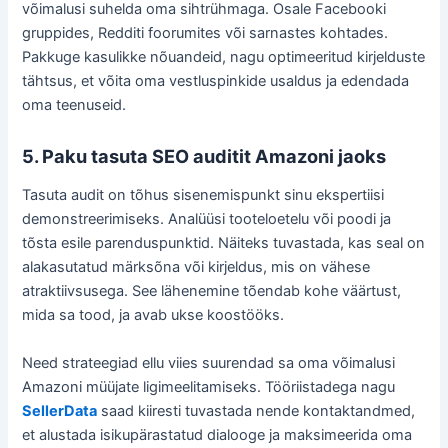
võimalusi suhelda oma sihtrühmaga. Osale Facebooki
gruppides, Redditi foorumites või sarnastes kohtades.
Pakkuge kasulikke nõuandeid, nagu optimeeritud kirjelduste
tähtsus, et võita oma vestluspinkide usaldus ja edendada
oma teenuseid.
5. Paku tasuta SEO auditit Amazoni jaoks
Tasuta audit on tõhus sisenemispunkt sinu ekspertiisi
demonstreerimiseks. Analüüsi tooteloetelu või poodi ja
tõsta esile parenduspunktid. Näiteks tuvastada, kas seal on
alakasutatud märksõna või kirjeldus, mis on vähese
atraktiivsusega. See lähenemine tõendab kohe väärtust,
mida sa tood, ja avab ukse koostööks.
Need strateegiad ellu viies suurendad sa oma võimalusi
Amazoni müüjate ligimeelitamiseks. Tööriistadega nagu
SellerData
saad kiiresti tuvastada nende kontaktandmed,
et alustada isikupärastatud dialooge ja maksimeerida oma