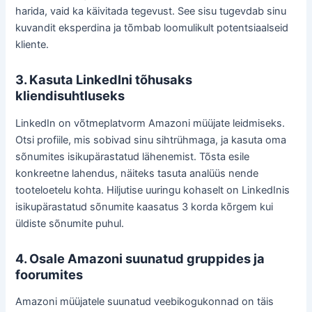
harida, vaid ka käivitada tegevust. See sisu tugevdab sinu
kuvandit eksperdina ja tõmbab loomulikult potentsiaalseid
kliente.
3. Kasuta LinkedIni tõhusaks
kliendisuhtluseks
LinkedIn on võtmeplatvorm Amazoni müüjate leidmiseks.
Otsi profiile, mis sobivad sinu sihtrühmaga, ja kasuta oma
sõnumites isikupärastatud lähenemist. Tõsta esile
konkreetne lahendus, näiteks tasuta analüüs nende
tooteloetelu kohta. Hiljutise uuringu kohaselt on LinkedInis
isikupärastatud sõnumite kaasatus 3 korda kõrgem kui
üldiste sõnumite puhul.
4. Osale Amazoni suunatud gruppides ja
foorumites
Amazoni müüjatele suunatud veebikogukonnad on täis