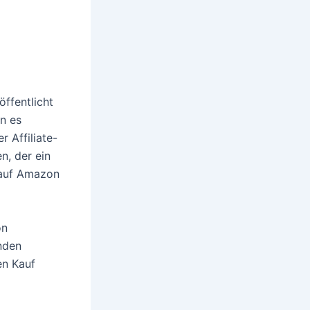
ffentlicht
n es
r Affiliate-
n, der ein
 auf Amazon
on
nden
en Kauf