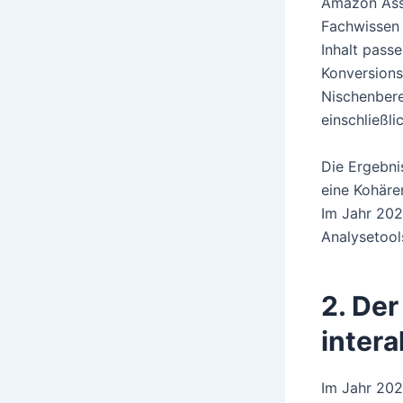
Amazon Asso
Fachwissen 
Inhalt pass
Konversions
Nischenbere
einschließl
Die Ergebni
eine Kohär
Im Jahr 202
Analysetool
2. De
inter
Im Jahr 202