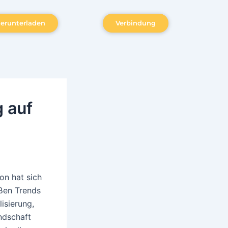
herunterladen
Verbindung
g auf
on hat sich
oßen Trends
isierung,
ndschaft