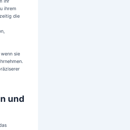
m ihr
zu ihrem
eitig die
en,
 wenn sie
ahrnehmen.
räziserer
en und
das