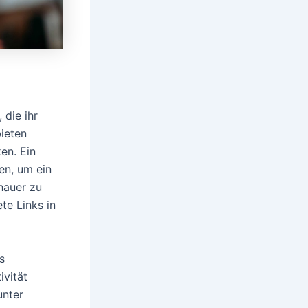
 die ihr
ieten
en. Ein
en, um ein
hauer zu
te Links in
s
ivität
unter