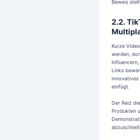
Beweis stell
2.2. Ti
Multipl
Kurze Video
werden, dom
Influencern,
Links bewer
innovatives
einfügt.
Der Reiz di
Produkten u
Demonstrati
abzuschließ