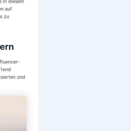
e in diesem
en auf
s zu
cern
fluencer-
Trend
sierten und