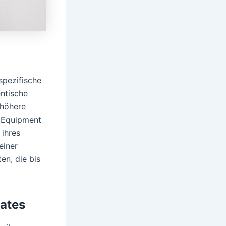
spezifische
entische
 höhere
r Equipment
 ihres
einer
en, die bis
iates