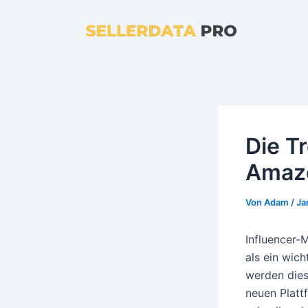
Zum
Inhalt
springen
Die T
Amazo
Von
Adam
/
Ja
Influencer-
als ein wich
werden dies
neuen Platt