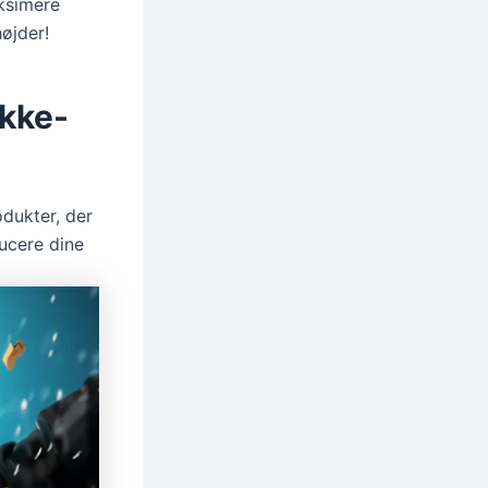
ksimere
højder!
ikke-
odukter, der
ducere dine