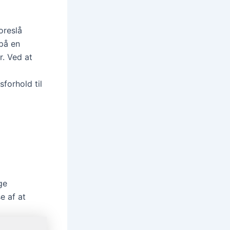
oreslå
 på en
r. Ved at
sforhold til
e
ge
e af at