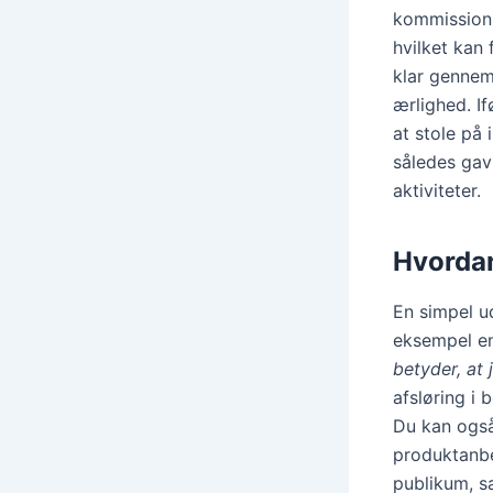
kommission 
hvilket kan 
klar gennem
ærlighed. I
at stole på
således gavn
aktiviteter.
Hvordan
En simpel ud
eksempel e
betyder, at 
afsløring i 
Du kan også 
produktanbe
publikum, sa