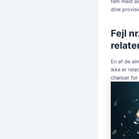
fem mest al
dine provisi
Fejl n
relate
En af de alm
ikke er rela
chancer for