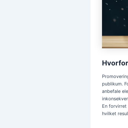
Hvorfor
Promovering 
publikum. Fo
anbefale el
inkonsekven
En forvirret
hvilket resu