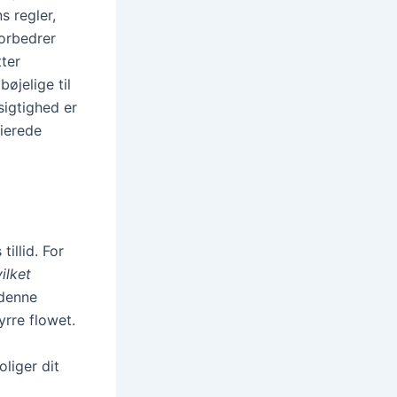
 regler,
forbedrer
ter
bøjelige til
sigtighed er
lierede
illid. For
ilket
denne
yrre flowet.
liger dit