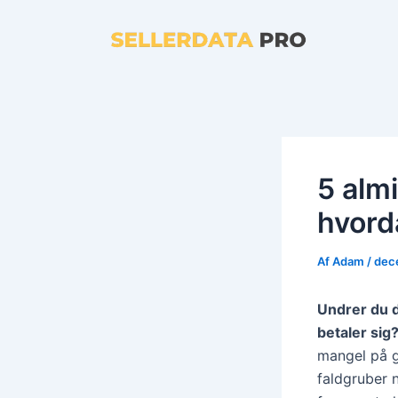
Gå
til
indholdet
5 alm
hvord
Af
Adam
/
dec
Undrer du d
betaler sig
mangel på g
faldgruber 