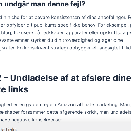
 undgår man denne fejl?
 din niche for at bevare konsistensen af ​​dine anbefalinger. F
der opfylder dit publikums specifikke behov. For eksempel,
blog, fokusere på redskaber, apparater eller opskriftsbøge
levante emner styrker du din troværdighed og øger dine
srater. En konsekvent strategi opbygger et langsigtet tillid
.
2 – Undladelse af at afsløre din
te links
ghed er en gylden regel i Amazon affiliate marketing. Man
 selskaber forsømmer dette afgørende skridt, men undladels
 have negative konsekvenser.