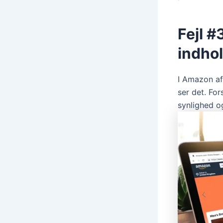
Fejl 
indho
I Amazon aff
ser det. F
synlighed o