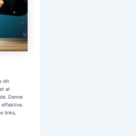
e dit
et at
ede. Denne
 effektive.
e links,