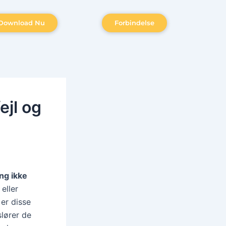
Download Nu
Forbindelse
ejl og
ng ikke
eller
er disse
slører de