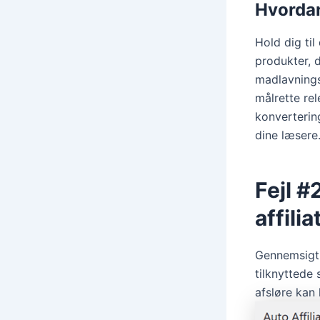
Hvordan
Hold dig til
produkter, 
madlavnings
målrette re
konvertering
dine læsere
Fejl #
affilia
Gennemsigti
tilknyttede
afsløre kan