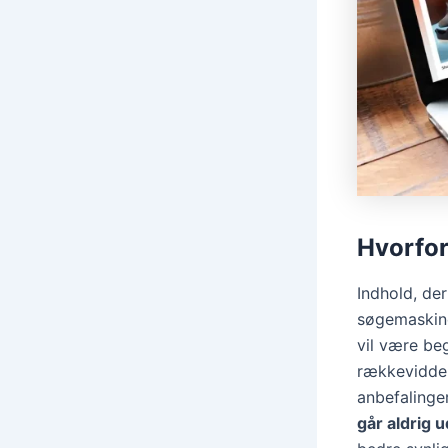
Hvorfor
Indhold, der
søgemaskin
vil være be
rækkevidde 
anbefalinger
går aldrig 