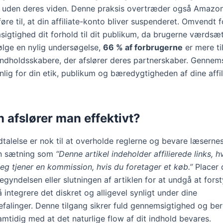
uden deres viden. Denne praksis overtræder også Amazons
føre til, at din affiliate-konto bliver suspenderet. Omvendt 
sigtighed dit forhold til dit publikum, da brugerne værdsæt
følge en nylig undersøgelse,
66 % af forbrugerne
er mere til
 indholdsskabere, der afslører deres partnerskaber. Gennem
lig for din etik, publikum og bæredygtigheden af ​​dine affi
 afslører man effektivt?
talelse er nok til at overholde reglerne og bevare læsernes t
n sætning som
“Denne artikel indeholder affilierede links, hv
jeg tjener en kommission, hvis du foretager et køb.”
Placer 
begyndelsen eller slutningen af ​​artiklen for at undgå at forst
integrere det diskret og alligevel synligt under dine
falinger. Denne tilgang sikrer fuld gennemsigtighed og bero
mtidig med at det naturlige flow af dit indhold bevares.