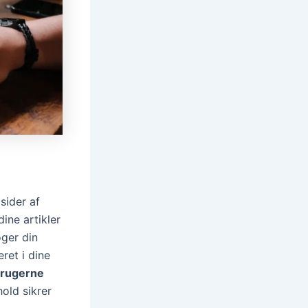
sider af
 dine artikler
øger din
ret i dine
brugerne
hold sikrer